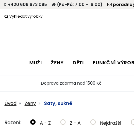
+420 606 673 095
(Po-Pá: 7.00 - 16.00)
poradna@
MUŽI
ŽENY
DĚTI
FUNKČNÍ VÝRO
Doprava zdarma nad 1500 Kč
Úvod
Ženy
Šaty, sukně
Řazení:
A - Z
Z - A
Nejdražší