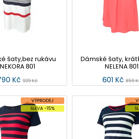
 šaty,bez rukávu
Dámské šaty, krát
NEKORA 801
NELENA 801
790 Kč
601 Kč
929 Kč
859 K
VÝPRODEJ
V
SLEVA -15%
S