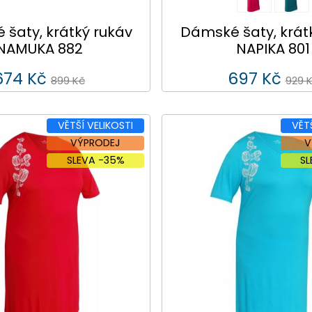
šaty, krátký rukáv
Dámské šaty, krát
NAMUKA 882
NAPIKA 801
674 Kč
697 Kč
899 Kč
929 
VĚTŠÍ VELIKOSTI
VĚT
VÝPRODEJ
V
SLEVA -35%
S