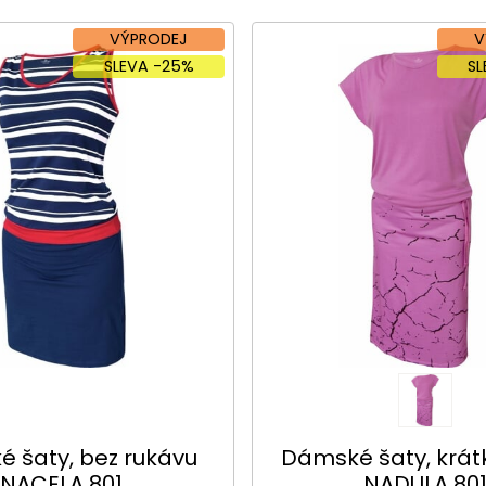
VÝPRODEJ
V
SLEVA -25%
S
 šaty, bez rukávu
Dámské šaty, krát
NACELA 801
NADULA 80