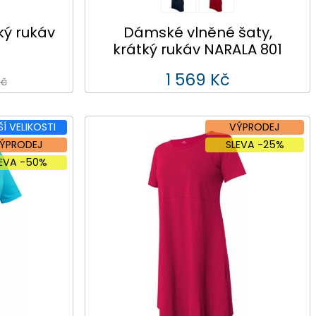
ký rukáv
Dámské vlněné šaty,
krátký rukáv NARALA 801
1 569 Kč
Kč
ŠÍ VELIKOSTI
VÝPRODEJ
ÝPRODEJ
SLEVA -25%
LEVA -50%