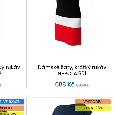
ký rukáv
Dámské šaty, krátký rukáv
2
NEPOLA 801
688 Kč
č
809 Kč
ŠÍ VELIKOSTI
VÝPRODEJ
ÝPRODEJ
SLEVA -15%
LEVA -50%