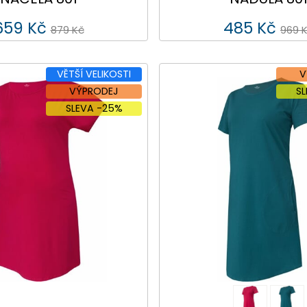
659 Kč
485 Kč
879 Kč
969 
VĚTŠÍ VELIKOSTI
V
VÝPRODEJ
S
SLEVA -25%