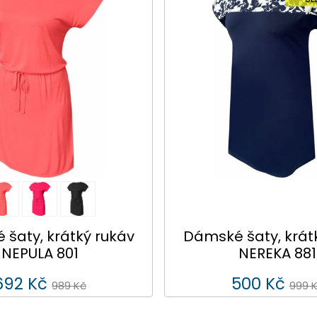
šaty, krátký rukáv
Dámské šaty, krát
NEPULA 801
NEREKA 881
692 Kč
500 Kč
989 Kč
999 