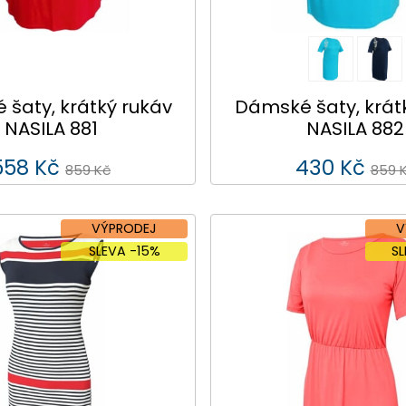
šaty, krátký rukáv
Dámské šaty, krát
NASILA 881
NASILA 882
558 Kč
430 Kč
859 Kč
859 
VÝPRODEJ
V
SLEVA -15%
S