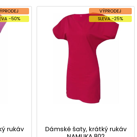
ÝPRODEJ
VÝPRODEJ
LEVA -50%
SLEVA -25%
ký rukáv
Dámské šaty, krátký rukáv
1
NAMUKA 802