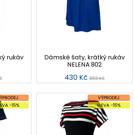
ký rukáv
Dámské šaty, krátký rukáv
NELENA 802
430 Kč
č
859 Kč
ÝPRODEJ
VÝPRODEJ
LEVA -15%
SLEVA -15%