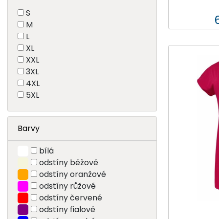
S
M
L
XL
XXL
3XL
4XL
5XL
Barvy
bílá
odstíny béžové
odstíny oranžové
odstíny růžové
odstíny červené
odstíny fialové