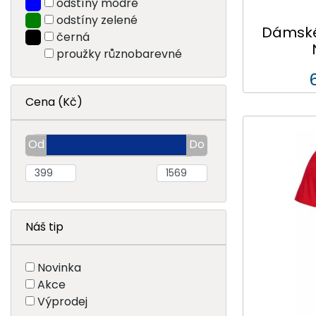
odstíny modré
odstíny zelené
Dámské 
černá
proužky různobarevné
Cena (Kč)
Náš tip
Novinka
Akce
Výprodej