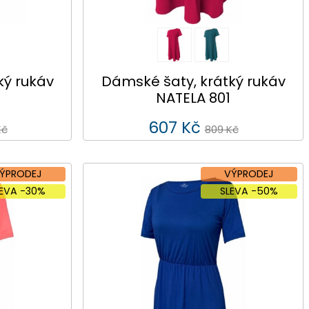
ký rukáv
Dámské šaty, krátký rukáv
NATELA 801
607 Kč
Kč
809 Kč
ÝPRODEJ
VÝPRODEJ
LEVA -30%
SLEVA -50%