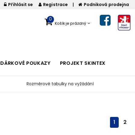
Přihlásit se
Registrace
|
Podniková prodejna
0
Košík je prázdný
DÁRKOVÉ POUKAZY
PROJEKT SKINTEX
Rozměrové tabulky na vyžádání
1
2