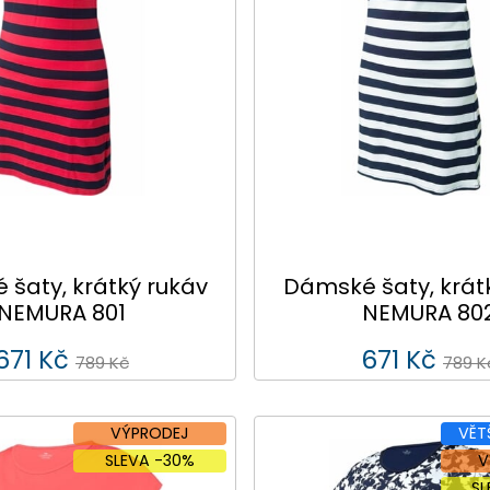
šaty, krátký rukáv
Dámské šaty, krát
NEMURA 801
NEMURA 80
671 Kč
671 Kč
789 Kč
789 K
VÝPRODEJ
VĚT
SLEVA -30%
V
S