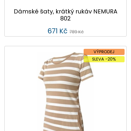
Dámské šaty, krátký rukáv NEMURA
802
671 Kč
789 Kč
VÝPRODEJ
SLEVA -20%