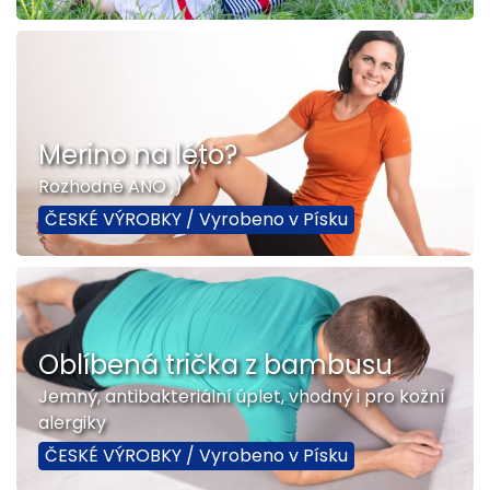
Merino na léto?
Rozhodně ANO ;)
ČESKÉ VÝROBKY / Vyrobeno v Písku
Oblíbená trička z bambusu
Jemný, antibakteriální úplet, vhodný i pro kožní
alergiky
ČESKÉ VÝROBKY / Vyrobeno v Písku