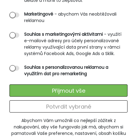
děláte a mohli to zlepšovat
PRŮVODCE NAKUPOVÁNÍM
Marketingové
- abychom Vás neobtěžovali
reklamou
Obchodní podmínky
Rozměrové tabulky
Souhlas s marketingovými aktivitami
- využití
e-mailové adresy pro účely personalizované
Způsoby doručení
reklamy využívající data první strany v rámci
Ochrana osobních údajů
systémů Facebook Ads, Google Ads a Sklik.
Souhlas s personalizovanou reklamou a
SLUŽBY ZÁKAZNÍKŮM
využitím dat pro remarketing
Údržba oblečení
Přijmout vše
Vrácení zboží
Výměna zboží
Potvrdit vybrané
Reklamace
Abychom Vám umožnili co nejlepší zážitek z
ODEBÍRÁNÍ NEWSLETTERU
nakupování, aby vše fungovalo jak má, abychom si
pamatovali Vaše preference, nastavení, obsah košíku