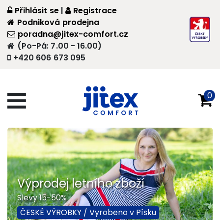
Přihlásit se
|
Registrace
Podniková prodejna
poradna@jitex-comfort.cz
(Po-Pá: 7.00 - 16.00)
+420 606 673 095
0
Výprodej letního zboží
Slevy 15-50%
ČESKÉ VÝROBKY / Vyrobeno v Písku