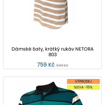
Dámské šaty, krátký rukáv NETORA
803
759 Kč
949 Kč
VÝPRODEJ
SLEVA -15%