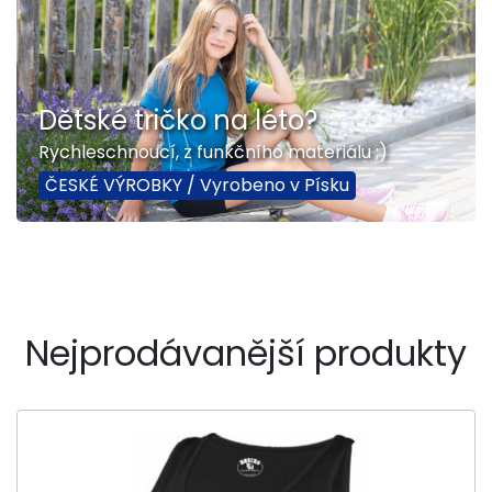
Dětské tričko na léto?
Rychleschnoucí, z funkčního materiálu ;)
ČESKÉ VÝROBKY / Vyrobeno v Písku
Nejprodávanější produkty