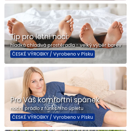
Tip pro letní noci:
hladká chladivá prostěradla - velký výběr barev
ČESKÉ VÝROBKY / Vyrobeno v Písku
Pro Váš komfortní spánek
noční prádlo z funkčního úpletu
ČESKÉ VÝROBKY / Vyrobeno v Písku