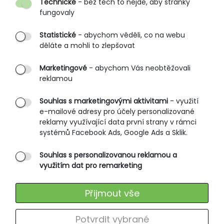
Technické
- bez těch to nejde, aby stránky
O nás
fungovaly
Partnerské prodejny
Statistické
- abychom věděli, co na webu
B2B vstup
děláte a mohli to zlepšovat
PRŮVODCE NAKUPOVÁNÍM
Marketingové
- abychom Vás neobtěžovali
reklamou
Obchodní podmínky
Rozměrové tabulky
Souhlas s marketingovými aktivitami
- využití
e-mailové adresy pro účely personalizované
Způsoby doručení
reklamy využívající data první strany v rámci
Ochrana osobních údajů
systémů Facebook Ads, Google Ads a Sklik.
Souhlas s personalizovanou reklamou a
SLUŽBY ZÁKAZNÍKŮM
využitím dat pro remarketing
Údržba oblečení
Přijmout vše
Vrácení zboží
Výměna zboží
Potvrdit vybrané