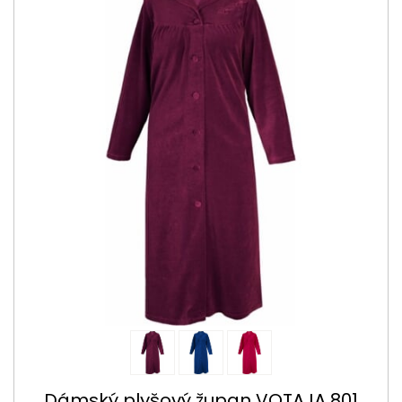
Dámský plyšový župan VOTAJA 801