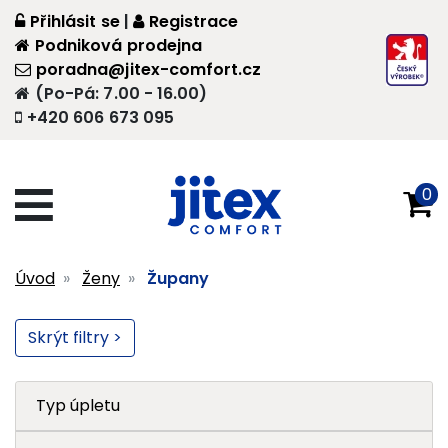
Přihlásit se
|
Registrace
Podniková prodejna
poradna@jitex-comfort.cz
(Po-Pá: 7.00 - 16.00)
+420 606 673 095
0
Úvod
Ženy
Župany
Skrýt filtry >
Typ úpletu