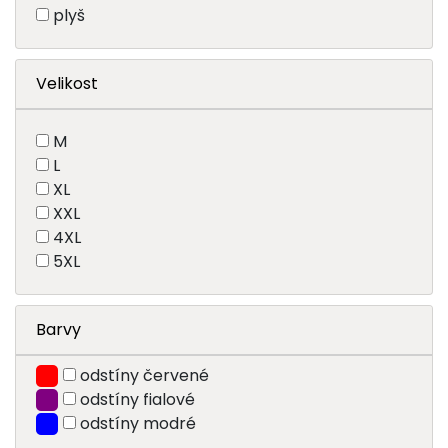
plyš
Velikost
M
L
XL
XXL
4XL
5XL
Barvy
odstíny červené
odstíny fialové
odstíny modré