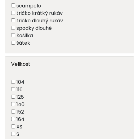
scampolo
tričko krátký rukáv
tričko dlouhý rukáv
spodky dlouhé
košilka
šátek
Velikost
104
116
128
140
152
164
XS
S