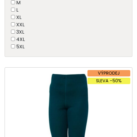
M
L
XL
XXL
3XL
4XL
5XL
VÝPRODEJ
SLEVA -50%