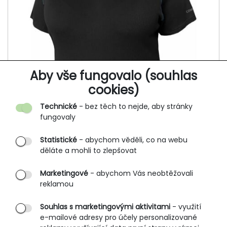
Aby vše fungovalo (souhlas
cookies)
Technické
- bez těch to nejde, aby stránky
fungovaly
Statistické
- abychom věděli, co na webu
děláte a mohli to zlepšovat
Marketingové
- abychom Vás neobtěžovali
Funkční dámské tričko, krátký rukáv
reklamou
IRUSA 881
Souhlas s marketingovými aktivitami
- využití
479 Kč
e-mailové adresy pro účely personalizované
564 Kč