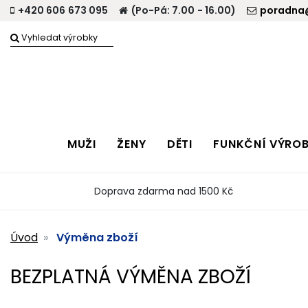
+420 606 673 095
(Po-Pá: 7.00 - 16.00)
poradna@
MUŽI
ŽENY
DĚTI
FUNKČNÍ VÝRO
Doprava zdarma nad 1500 Kč
Úvod
Výměna zboží
BEZPLATNÁ VÝMĚNA ZBOŽÍ