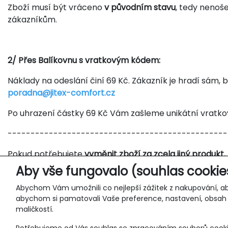
Zboží musí být vráceno
v původním stavu
, tedy nenoš
zákazníkům.
2/ Přes Balíkovnu s vratkovým kódem:
Náklady na odeslání činí 69 Kč. Zákazník je hradí sá
poradna@jitex-comfort.cz
Po uhrazení částky 69 Kč Vám zašleme unikátní vratkový
------------------------------------------------
Pokud potřebujete
vyměnit zboží za zcela jiný produkt
,
objednávku novou. Je na Vás, zda nové zboží objednáte
Aby vše fungovalo (souhlas cookie
částku v zákonné lhůtě.
Abychom Vám umožnili co nejlepší zážitek z nakupování, ab
abychom si pamatovali Vaše preference, nastavení, obsah 
maličkostí.