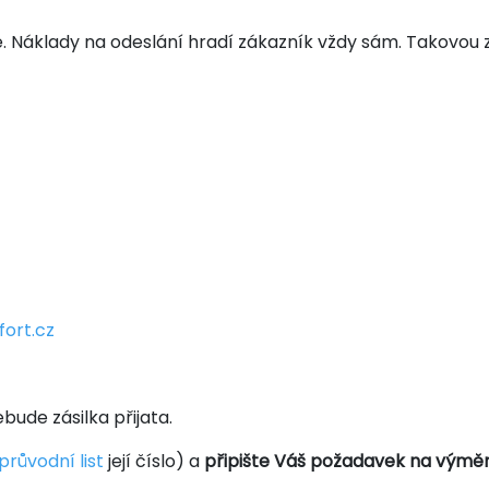
te. Náklady na odeslání hradí zákazník vždy sám. Takovou 
ort.cz
ude zásilka přijata.
průvodní list
její číslo) a
připište Váš požadavek na výmě