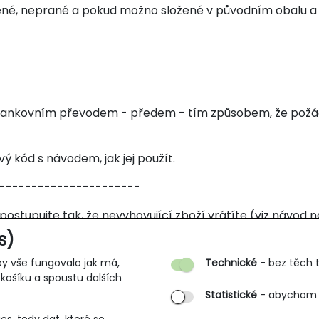
ené, neprané a pokud možno složené v původním obalu a s
m, bankovním převodem - předem - tím způsobem, že požá
 kód s návodem, jak jej použít.
----------------------
 postupujte tak, že nevyhovující zboží vrátíte (viz návo
 ihned (aby Vám někdo jiný nevykoupil poslední kus) neb
s)
y vše fungovalo jak má,
Technické
- bez těch t
košíku a spoustu dalších
Statistické
- abychom v