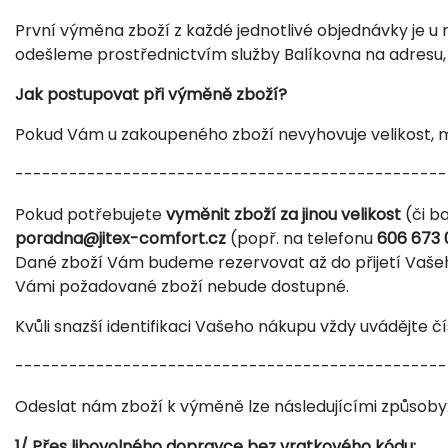
První výměna zboží z každé jednotlivé objednávky je 
odešleme prostřednictvím služby Balíkovna na adresu, 
Jak postupovat při výměně zboží?
Pokud Vám u zakoupeného zboží nevyhovuje velikost,
------------------------------------------------
Pokud potřebujete
vyměnit zboží za jinou velikost
(či b
poradna@jitex-comfort.cz
(popř. na telefonu
606 673 
Dané zboží Vám budeme rezervovat až do přijetí Vaše
Vámi požadované zboží nebude dostupné.
Kvůli snazší identifikaci Vašeho nákupu vždy uvádějte č
------------------------------------------------
Odeslat nám zboží k výměně lze následujícími způsoby
1/ Přes libovolného dopravce bez vratkového kódu: