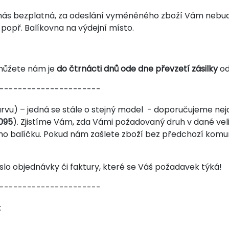
u nás bezplatná, za odeslání vyměněného zboží Vám nebu
popř. Balíkovna na výdejní místo.
 můžete nám je
do čtrnácti dnů ode dne převzetí zásilky
od
----------------------
arvu) – jedná se stále o stejný model - doporučujeme nej
095
). Zjistíme Vám, zda Vámi požadovaný druh v dané v
ho balíčku. Pokud nám zašlete zboží bez předchozí kom
íslo objednávky či faktury, které se Váš požadavek týká!
----------------------
: