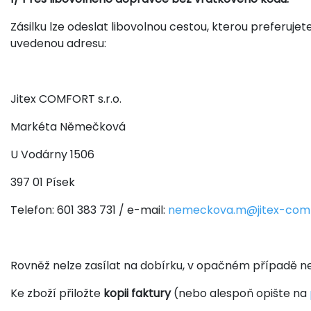
Zásilku lze odeslat libovolnou cestou, kterou preferuje
uvedenou adresu:
Jitex COMFORT s.r.o.
Markéta Němečková
U Vodárny 1506
397 01 Písek
Telefon: 601 383 731 / e-mail:
nemeckova.m@jitex-comf
Rovněž nelze zasílat na dobírku, v opačném případě neb
Ke zboží přiložte
kopii faktury
(nebo alespoň opište na