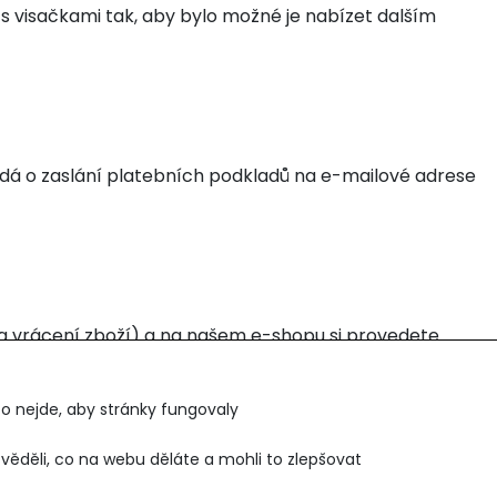
 visačkami tak, aby bylo možné je nabízet dalším
dá o zaslání platebních podkladů na e-mailové adrese
d na vrácení zboží) a na našem e-shopu si provedete
o počkáte, až Vám vrátíme odpovídající finanční
o nejde, aby stránky fungovaly
ěděli, co na webu děláte a mohli to zlepšovat