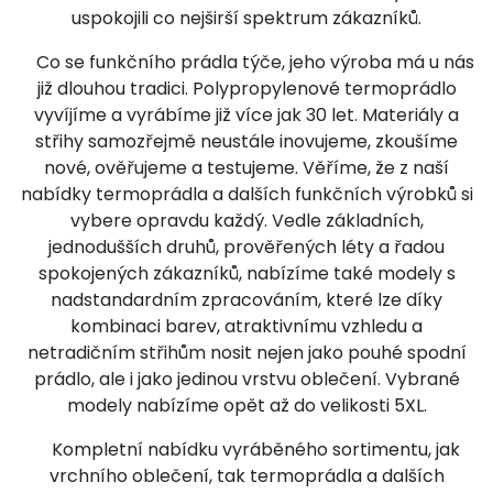
uspokojili co nejširší spektrum zákazníků.
Co se funkčního prádla týče, jeho výroba má u nás
již dlouhou tradici. Polypropylenové termoprádlo
vyvíjíme a vyrábíme již více jak 30 let. Materiály a
střihy samozřejmě neustále inovujeme, zkoušíme
nové, ověřujeme a testujeme. Věříme, že z naší
nabídky termoprádla a dalších funkčních výrobků si
vybere opravdu každý. Vedle základních,
jednodušších druhů, prověřených léty a řadou
spokojených zákazníků, nabízíme také modely s
nadstandardním zpracováním, které lze díky
kombinaci barev, atraktivnímu vzhledu a
netradičním střihům nosit nejen jako pouhé spodní
prádlo, ale i jako jedinou vrstvu oblečení. Vybrané
modely nabízíme opět až do velikosti 5XL.
Kompletní nabídku vyráběného sortimentu, jak
vrchního oblečení, tak termoprádla a dalších