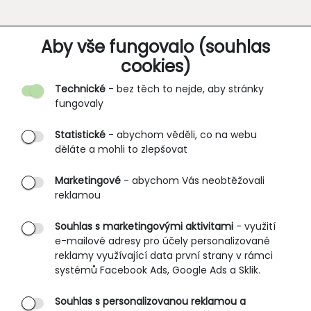
O SPOLEČNOSTI
Aby vše fungovalo (souhlas
cookies)
Kontakt
Technické
- bez těch to nejde, aby stránky
O nás
fungovaly
Partnerské prodejny
Statistické
- abychom věděli, co na webu
B2B vstup
děláte a mohli to zlepšovat
PRŮVODCE NAKUPOVÁNÍM
Marketingové
- abychom Vás neobtěžovali
reklamou
Obchodní podmínky
Rozměrové tabulky
Souhlas s marketingovými aktivitami
- využití
e-mailové adresy pro účely personalizované
Způsoby doručení
reklamy využívající data první strany v rámci
Ochrana osobních údajů
systémů Facebook Ads, Google Ads a Sklik.
Souhlas s personalizovanou reklamou a
SLUŽBY ZÁKAZNÍKŮM