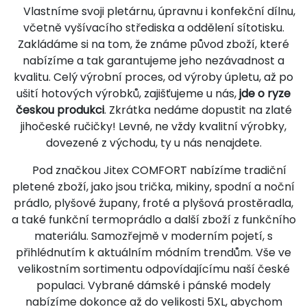
Vlastníme svoji pletárnu, úpravnu i konfekční dílnu,
včetně vyšívacího střediska a oddělení sítotisku.
Zakládáme si na tom, že známe původ zboží, které
nabízíme a tak garantujeme jeho nezávadnost a
kvalitu. Celý výrobní proces, od výroby úpletu, až po
ušití hotových výrobků, zajišťujeme u nás,
jde o ryze
českou produkci
. Zkrátka nedáme dopustit na zlaté
jihočeské ručičky! Levné, ne vždy kvalitní výrobky,
dovezené z východu, ty u nás nenajdete.
Pod značkou Jitex COMFORT nabízíme tradiční
pletené zboží, jako jsou trička, mikiny, spodní a noční
prádlo, plyšové župany, froté a plyšová prostěradla,
a také funkční termoprádlo a další zboží z funkčního
materiálu. Samozřejmě v moderním pojetí, s
přihlédnutím k aktuálním módním trendům. Vše ve
velikostním sortimentu odpovídajícímu naší české
populaci. Vybrané dámské i pánské modely
nabízíme dokonce až do velikosti 5XL, abychom