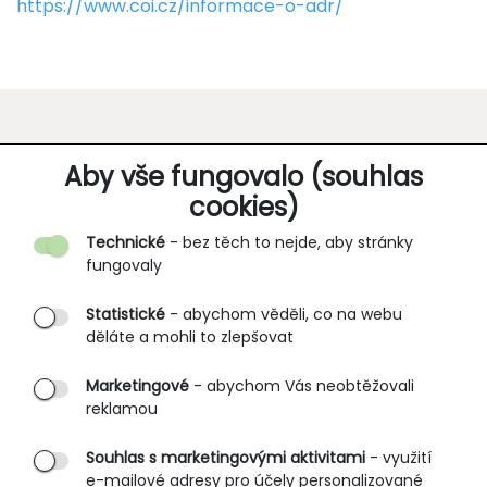
https://www.coi.cz/informace-o-adr/
O SPOLEČNOSTI
Aby vše fungovalo (souhlas
cookies)
Kontakt
Technické
- bez těch to nejde, aby stránky
O nás
fungovaly
Partnerské prodejny
Statistické
- abychom věděli, co na webu
B2B vstup
děláte a mohli to zlepšovat
PRŮVODCE NAKUPOVÁNÍM
Marketingové
- abychom Vás neobtěžovali
reklamou
Obchodní podmínky
Rozměrové tabulky
Souhlas s marketingovými aktivitami
- využití
e-mailové adresy pro účely personalizované