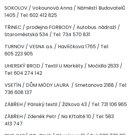
SOKOLOV / Vokounová Anna / Náměstí Budovatelů
1405 / Tel: 602 412 825
TŘINEC / prodejna FORBODY / Autobus. nádraží /
Staroměstská 534 / Tel: 734 570 831
TURNOV / VESNA a.s. / Havlíčkova 1765 / Tel:
605 223 905
UHERSKÝ BROD / Textil U Markéty / Močidla 2633 /
Tel: 604 274 142
VSETÍN / DŮM MÓDY LAURA / Smetanova 2188 / Tel:
736 608 137
ZÁBŘEH / Pánský textil / Žižkova 43 / Tel: 731 106 965
ZÁBŘEH / Zdeněk Petr / Na Křtaltě 10 / Tel: 583
413 747