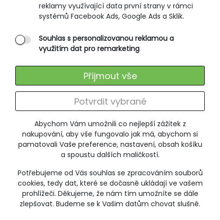
reklamy využívající data první strany v rámci
Ochrana osobních údajů
systémů Facebook Ads, Google Ads a Sklik.
Souhlas s personalizovanou reklamou a
SLUŽBY ZÁKAZNÍKŮM
využitím dat pro remarketing
Údržba oblečení
Přijmout vše
Vrácení zboží
Výměna zboží
Potvrdit vybrané
Reklamace
Abychom Vám umožnili co nejlepší zážitek z
ODEBÍRÁNÍ NEWSLETTERU
nakupování, aby vše fungovalo jak má, abychom si
pamatovali Vaše preference, nastavení, obsah košíku
a spoustu dalších maličkostí.
Potřebujeme od Vás souhlas se zpracováním souborů
+420 606 673 095
cookies, tedy dat, které se dočasně ukládají ve vašem
poradna@jitex-comfort.cz
prohlížeči. Děkujeme, že nám tím umožníte se dále
zlepšovat. Budeme se k Vašim datům chovat slušně.