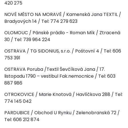
420 275
NOVÉ MĚSTO NA MORAVĚ / Kamenská Jana TEXTIL /
Bradyových 14 / Tel: 774 279 623
OLOMOUC / Pánské prádlo - Roman Mík / Ztracená
30 / Tel: 739 964 224
OSTRAVA / TG SIDONIUS, s.r.o. / Poštovní 4 / Tel: 606
753 391
OSTRAVA Poruba /Textil Ševčíková Jana / 17.
listopadu 1790 – vestibul Fak.nemocnice / Tel: 603
887 986
OTROKOVICE / Marie Knotová / Havlíčkova 288 / Tel:
774 145 042
PARDUBICE / Obchod U Rynku / Zelenobranská 72 /
Tel: 606 212 874