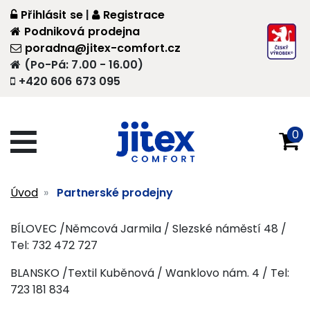
Přihlásit se
|
Registrace
Podniková prodejna
poradna@jitex-comfort.cz
(Po-Pá: 7.00 - 16.00)
+420 606 673 095
0
Úvod
Partnerské prodejny
BÍLOVEC /Němcová Jarmila / Slezské náměstí 48 /
Tel: 732 472 727
BLANSKO /Textil Kuběnová / Wanklovo nám. 4 / Tel:
723 181 834