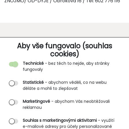
ZNOJMO/ OD-DYJE / Obrokova 16 / Tel: 602 776 116
O SPOLEČNOSTI
Aby vše fungovalo (souhlas
cookies)
Kontakt
Technické
- bez těch to nejde, aby stránky
O nás
fungovaly
Partnerské prodejny
Statistické
- abychom věděli, co na webu
B2B vstup
děláte a mohli to zlepšovat
PRŮVODCE NAKUPOVÁNÍM
Marketingové
- abychom Vás neobtěžovali
reklamou
Obchodní podmínky
Rozměrové tabulky
Souhlas s marketingovými aktivitami
- využití
e-mailové adresy pro účely personalizované
Způsoby doručení