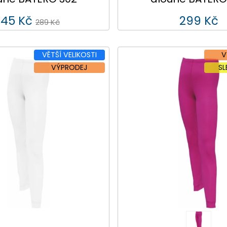
145 Kč
299 Kč
289 Kč
VĚTŠÍ VELIKOSTI
V
VÝPRODEJ
S