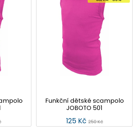
campolo
Funkční dětské scampolo
1
JOBOTO 501
125 Kč
č
250 Kč