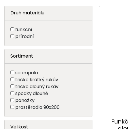
Druh materiálu
funkční
přírodní
Sortiment
scampolo
tričko krátký rukáv
tričko dlouhý rukáv
spodky dlouhé
ponožky
prostěradlo 90x200
Funkč
Velikost
dlo