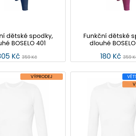
ní dětské spodky,
Funkční dětské s
uhé BOSELO 401
dlouhé BOSELO
305 Kč
180 Kč
359 Kč
359 K
VÝPRODEJ
VĚT
V