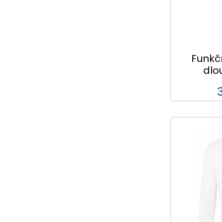
Funkč
dlo