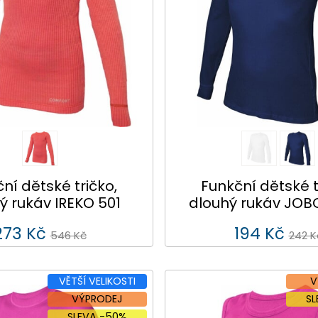
ní dětské tričko,
Funkční dětské t
ý rukáv IREKO 501
dlouhý rukáv JOB
273 Kč
194 Kč
546 Kč
242 K
VĚTŠÍ VELIKOSTI
V
VÝPRODEJ
S
SLEVA -50%