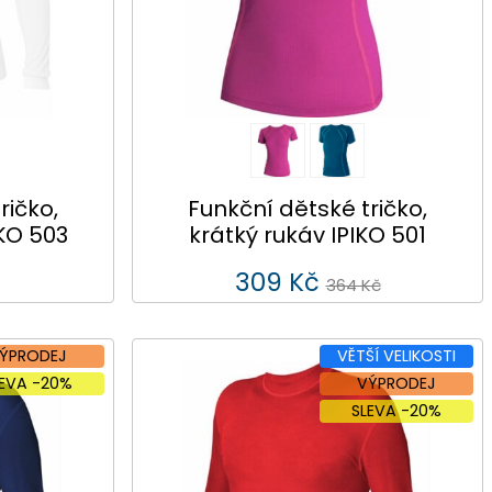
ričko,
Funkční dětské tričko,
KO 503
krátký rukáv IPIKO 501
309 Kč
364 Kč
ÝPRODEJ
VĚTŠÍ VELIKOSTI
LEVA -20%
VÝPRODEJ
SLEVA -20%