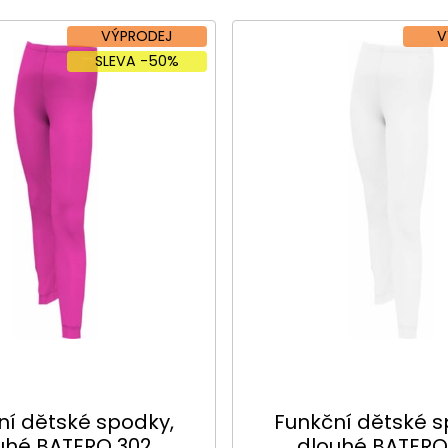
VÝPRODEJ
V
SLEVA -50%
ní dětské spodky,
Funkční dětské s
uhé BATERO 302
dlouhé BATERO