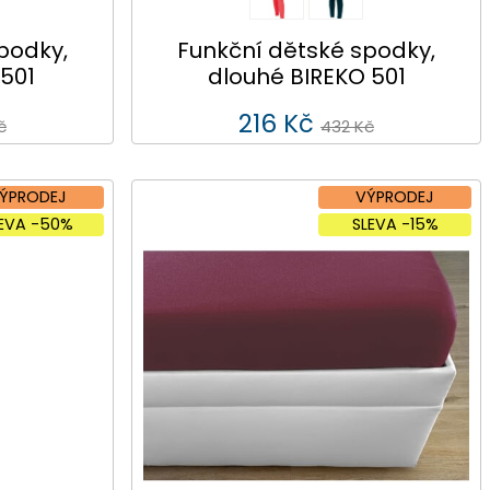
podky,
Funkční dětské spodky,
 501
dlouhé BIREKO 501
216 Kč
č
432 Kč
ÝPRODEJ
VÝPRODEJ
LEVA -50%
SLEVA -15%