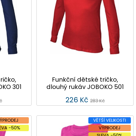
ričko,
Funkční dětské tričko,
OKO 301
dlouhý rukáv JOBOKO 501
226 Kč
č
283 Kč
ÝPRODEJ
VĚTŠÍ VELIKOSTI
LEVA -50%
VÝPRODEJ
SLEVA -50%