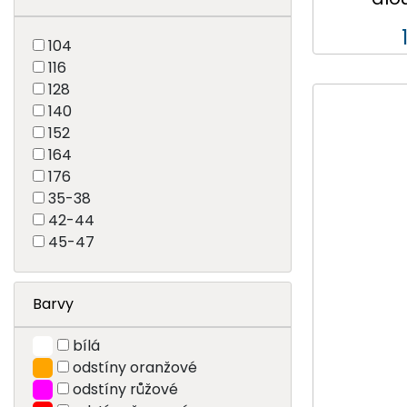
104
116
128
140
152
164
176
35-38
42-44
45-47
Barvy
bílá
odstíny oranžové
odstíny růžové