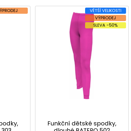
ÝPRODEJ
VĚTŠÍ VELIKOSTI
VÝPRODEJ
SLEVA -50%
podky,
Funkční dětské spodky,
 303
dlouhé BATERO 502