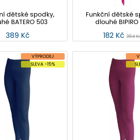
ní dětské spodky,
Funkční dětské s
uhé BATERO 503
dlouhé BIPIRO
389 Kč
182 Kč
364 K
VÝPRODEJ
V
SLEVA -15%
S