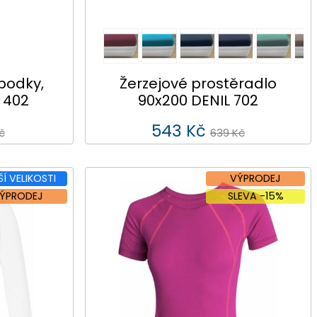
podky,
Žerzejové prostěradlo
 402
90x200 DENIL 702
543 Kč
č
639 Kč
ŠÍ VELIKOSTI
VÝPRODEJ
ÝPRODEJ
SLEVA -15%