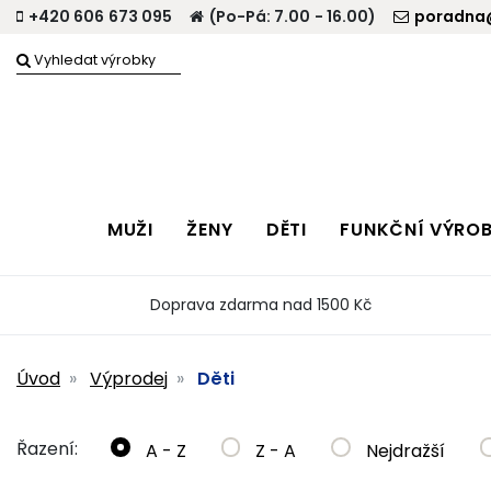
+420 606 673 095
(Po-Pá: 7.00 - 16.00)
poradna@
MUŽI
ŽENY
DĚTI
FUNKČNÍ VÝRO
Doprava zdarma nad 1500 Kč
Úvod
Výprodej
Děti
Řazení:
A - Z
Z - A
Nejdražší