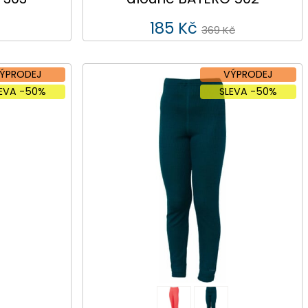
185 Kč
369 Kč
ÝPRODEJ
VÝPRODEJ
LEVA -50%
SLEVA -50%