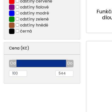
odstíny červené
odstíny fialové
Funkč
odstíny modré
dlo
odstíny zelené
odstíny hnědé
černá
Cena (Kč)