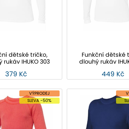
ní dětské tričko,
Funkční dětské t
ý rukáv IHUKO 303
dlouhý rukáv IHU
379 Kč
449 Kč
VÝPRODEJ
V
SLEVA -50%
S