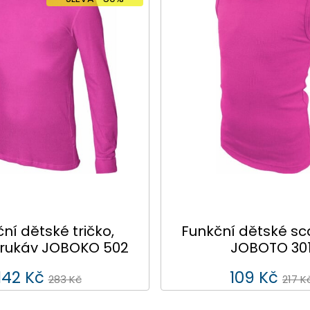
ní dětské tričko,
Funkční dětské s
 rukáv JOBOKO 502
JOBOTO 30
142 Kč
109 Kč
283 Kč
217 K