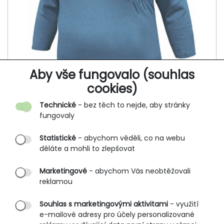
Aby vše fungovalo (souhlas
cookies)
Technické
- bez těch to nejde, aby stránky
fungovaly
Statistické
- abychom věděli, co na webu
děláte a mohli to zlepšovat
Dámské tričko, 3/4 rukáv KAJEPA 881
Marketingové
- abychom Vás neobtěžovali
reklamou
628 Kč
739 Kč
Souhlas s marketingovými aktivitami
- využití
e-mailové adresy pro účely personalizované