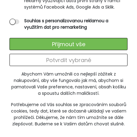
reklamy využívající data první strany v rámci
VĚTŠÍ VELIKOSTI
systémů Facebook Ads, Google Ads a Sklik.
VÝPRODEJ
SLEVA -15%
Souhlas s personalizovanou reklamou a
využitím dat pro remarketing
Přijmout vše
Potvrdit vybrané
Abychom Vám umožnili co nejlepší zážitek z
nakupování, aby vše fungovalo jak má, abychom si
pamatovali Vaše preference, nastavení, obsah košíku
a spoustu dalších maličkostí.
Potřebujeme od Vás souhlas se zpracováním souborů
cookies, tedy dat, které se dočasně ukládají ve vašem
prohlížeči. Děkujeme, že nám tím umožníte se dále
zlepšovat. Budeme se k Vašim datům chovat slušně.