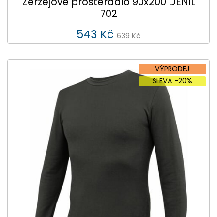
Žerzejové prostěradlo 90x200 DENIL
702
543 Kč
639 Kč
VÝPRODEJ
SLEVA -20%