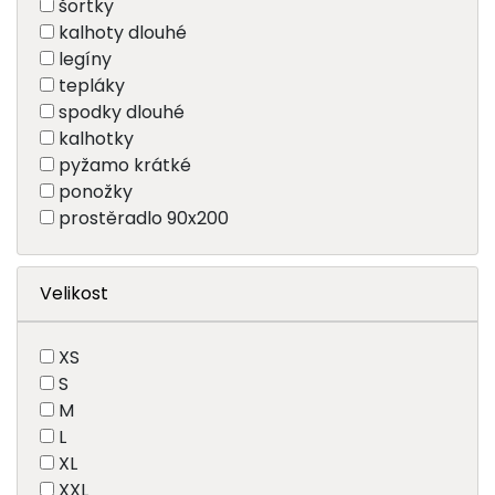
šortky
kalhoty dlouhé
legíny
tepláky
spodky dlouhé
kalhotky
pyžamo krátké
ponožky
prostěradlo 90x200
Velikost
XS
S
M
L
XL
XXL