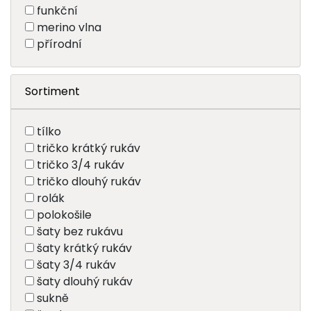
funkční
merino vlna
přírodní
Sortiment
tílko
tričko krátký rukáv
tričko 3/4 rukáv
tričko dlouhý rukáv
rolák
polokošile
šaty bez rukávu
šaty krátký rukáv
šaty 3/4 rukáv
šaty dlouhý rukáv
sukně