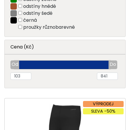
odstíny hnědé
odstíny šedé
černá
proužky různobarevné
Cena (Kč)
VÝPRODEJ
SLEVA -50%