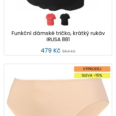
Funkční dámské tričko, krátký rukáv
IRUSA 881
479 Kč
564 Kč
VÝPRODEJ
SLEVA -15%