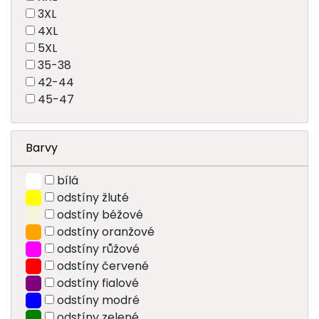
3XL
4XL
5XL
35-38
42-44
45-47
Barvy
bílá
odstíny žluté
odstíny béžové
odstíny oranžové
odstíny růžové
odstíny červené
odstíny fialové
odstíny modré
odstíny zelené