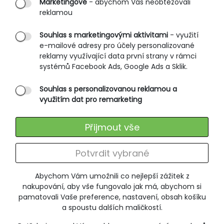
Marketingové
- abychom Vás neobtěžovali
reklamou
Obchodní podmínky
Rozměrové tabulky
Souhlas s marketingovými aktivitami
- využití
e-mailové adresy pro účely personalizované
Způsoby doručení
reklamy využívající data první strany v rámci
Ochrana osobních údajů
systémů Facebook Ads, Google Ads a Sklik.
Souhlas s personalizovanou reklamou a
SLUŽBY ZÁKAZNÍKŮM
využitím dat pro remarketing
Údržba oblečení
Přijmout vše
Vrácení zboží
Výměna zboží
Potvrdit vybrané
Reklamace
Abychom Vám umožnili co nejlepší zážitek z
ODEBÍRÁNÍ NEWSLETTERU
nakupování, aby vše fungovalo jak má, abychom si
pamatovali Vaše preference, nastavení, obsah košíku
a spoustu dalších maličkostí.