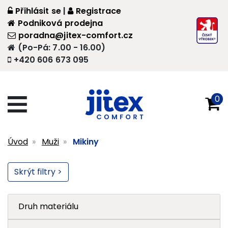
Přihlásit se
|
Registrace
Podniková prodejna
poradna@jitex-comfort.cz
(Po-Pá: 7.00 - 16.00)
+420 606 673 095
0
Úvod
Muži
Mikiny
Skrýt filtry >
Druh materiálu