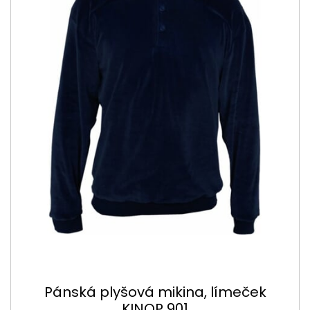
Pánská plyšová mikina, límeček
KINOP 901