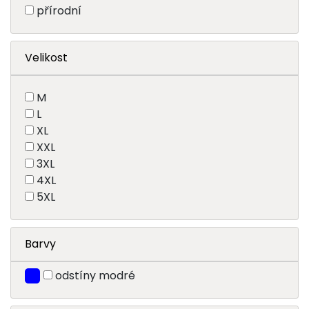
přírodní
Velikost
M
L
XL
XXL
3XL
4XL
5XL
Barvy
odstíny modré