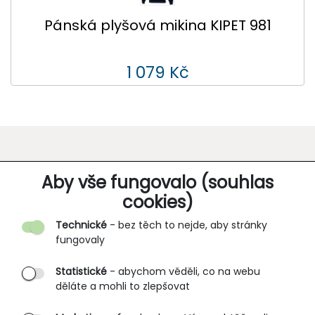
Pánská plyšová mikina KIPET 981
1 079 Kč
O SPOLEČNOSTI
Aby vše fungovalo (souhlas
cookies)
Kontakt
Technické
- bez těch to nejde, aby stránky
O nás
fungovaly
Partnerské prodejny
Statistické
- abychom věděli, co na webu
B2B vstup
děláte a mohli to zlepšovat
PRŮVODCE NAKUPOVÁNÍM