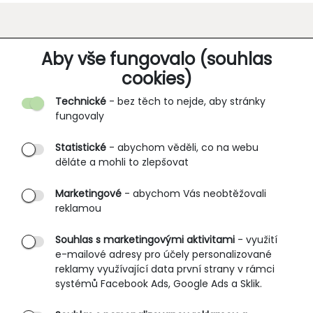
O SPOLEČNOSTI
Aby vše fungovalo (souhlas
cookies)
Kontakt
Technické
- bez těch to nejde, aby stránky
O nás
fungovaly
Partnerské prodejny
Statistické
- abychom věděli, co na webu
B2B vstup
děláte a mohli to zlepšovat
PRŮVODCE NAKUPOVÁNÍM
Marketingové
- abychom Vás neobtěžovali
reklamou
Obchodní podmínky
Rozměrové tabulky
Souhlas s marketingovými aktivitami
- využití
e-mailové adresy pro účely personalizované
Způsoby doručení
reklamy využívající data první strany v rámci
Ochrana osobních údajů
systémů Facebook Ads, Google Ads a Sklik.