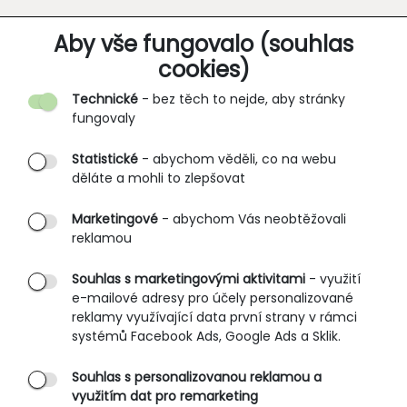
O SPOLEČNOSTI
Aby vše fungovalo (souhlas
cookies)
Kontakt
Technické
- bez těch to nejde, aby stránky
O nás
fungovaly
Partnerské prodejny
Statistické
- abychom věděli, co na webu
B2B vstup
děláte a mohli to zlepšovat
PRŮVODCE NAKUPOVÁNÍM
Marketingové
- abychom Vás neobtěžovali
reklamou
Obchodní podmínky
Rozměrové tabulky
Souhlas s marketingovými aktivitami
- využití
e-mailové adresy pro účely personalizované
Způsoby doručení
reklamy využívající data první strany v rámci
Ochrana osobních údajů
systémů Facebook Ads, Google Ads a Sklik.
Souhlas s personalizovanou reklamou a
SLUŽBY ZÁKAZNÍKŮM
využitím dat pro remarketing