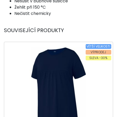
Nesušit v bubnové sušičce
Žehlit při 150 °C
Nečistit chemicky
SOUVISEJÍCÍ PRODUKTY
VĚTŠÍ VELIKOSTI
VÝPRODEJ
SLEVA -30%