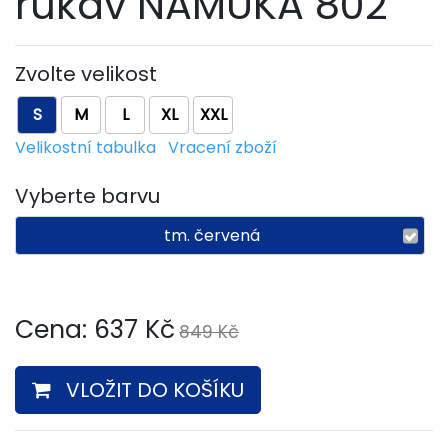
rukáv NAMUKA 802
Zvolte velikost
S
M
L
XL
XXL
Velikostní tabulka
Vracení zboží
Vyberte barvu
tm. červená
Cena:
637
Kč
849 Kč
VLOŽIT DO KOŠÍKU