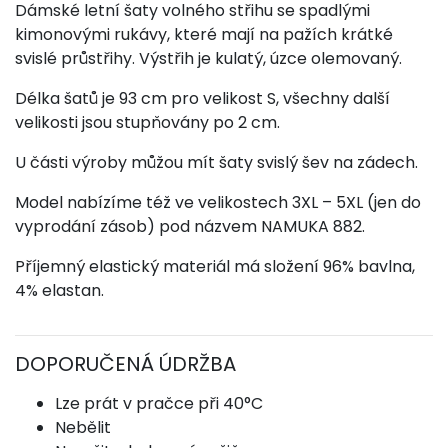
Dámské letní šaty volného střihu se spadlými
kimonovými rukávy, které mají na pažích krátké
svislé průstřihy. Výstřih je kulatý, úzce olemovaný.
Délka šatů je 93 cm pro velikost S, všechny další
velikosti jsou stupňovány po 2 cm.
U části výroby můžou mít šaty svislý šev na zádech.
Model nabízíme též ve velikostech 3XL – 5XL (jen do
vyprodání zásob) pod názvem NAMUKA 882.
Příjemný elastický materiál má složení 96% bavlna,
4% elastan.
DOPORUČENÁ ÚDRŽBA
Lze prát v pračce při 40°C
Nebělit