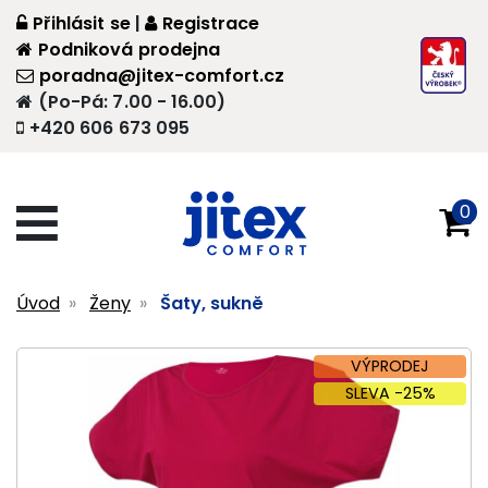
Přihlásit se
|
Registrace
Podniková prodejna
poradna@jitex-comfort.cz
(Po-Pá: 7.00 - 16.00)
+420 606 673 095
0
Úvod
Ženy
Šaty, sukně
VÝPRODEJ
SLEVA -25%