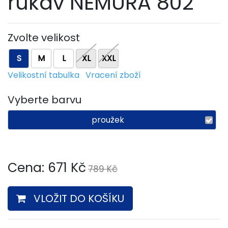
rukáv NEMURA 802
Zvolte velikost
S
M
L
XL
XXL
Velikostní tabulka
Vracení zboží
Vyberte barvu
proužek
Cena:
671
Kč
789 Kč
VLOŽIT DO KOŠÍKU