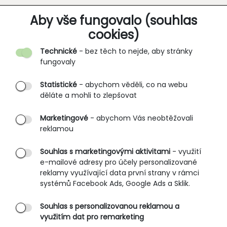
O SPOLEČNOSTI
Aby vše fungovalo (souhlas
cookies)
Kontakt
Technické
- bez těch to nejde, aby stránky
O nás
fungovaly
Partnerské prodejny
Statistické
- abychom věděli, co na webu
B2B vstup
děláte a mohli to zlepšovat
PRŮVODCE NAKUPOVÁNÍM
Marketingové
- abychom Vás neobtěžovali
reklamou
Obchodní podmínky
Rozměrové tabulky
Souhlas s marketingovými aktivitami
- využití
e-mailové adresy pro účely personalizované
Způsoby doručení
reklamy využívající data první strany v rámci
Ochrana osobních údajů
systémů Facebook Ads, Google Ads a Sklik.
Souhlas s personalizovanou reklamou a
SLUŽBY ZÁKAZNÍKŮM
využitím dat pro remarketing