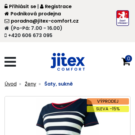
Přihlásit se
|
Registrace
Podniková prodejna
poradna@jitex-comfort.cz
(Po-Pá: 7.00 - 16.00)
+420 606 673 095
0
Úvod
Ženy
Šaty, sukně
VÝPRODEJ
SLEVA -15%