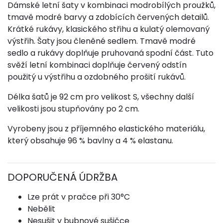
Dámské letní šaty v kombinaci modrobílých proužků,
tmavě modré barvy a zdobících červených detailů.
Krátké rukávy, klasického střihu a kulatý olemovaný
výstřih. Šaty jsou členěné sedlem. Tmavě modré
sedlo a rukávy doplňuje pruhovaná spodní část. Tuto
svěží letní kombinaci doplňuje červený odstín
použitý u výstřihu a ozdobného prošití rukávů.
Délka šatů je 92 cm pro velikost S, všechny další
velikosti jsou stupňovány po 2 cm.
Vyrobeny jsou z příjemného elastického materiálu,
který obsahuje 96 % bavlny a 4 % elastanu.
DOPORUČENÁ ÚDRŽBA
Lze prát v pračce při 30°C
Nebělit
Nesušit v bubnové sušičce