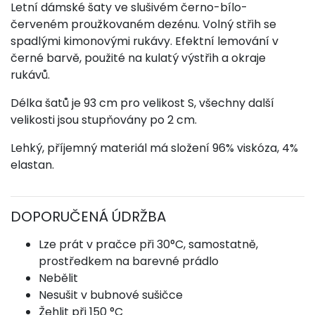
Letní dámské šaty ve slušivém černo-bílo-
červeném proužkovaném dezénu. Volný střih se
spadlými kimonovými rukávy. Efektní lemování v
černé barvě, použité na kulatý výstřih a okraje
rukávů.
Délka šatů je 93 cm pro velikost S, všechny další
velikosti jsou stupňovány po 2 cm.
Lehký, příjemný materiál má složení 96% viskóza, 4%
elastan.
DOPORUČENÁ ÚDRŽBA
Lze prát v pračce při 30°C, samostatně,
prostředkem na barevné prádlo
Nebělit
Nesušit v bubnové sušičce
Žehlit při 150 °C