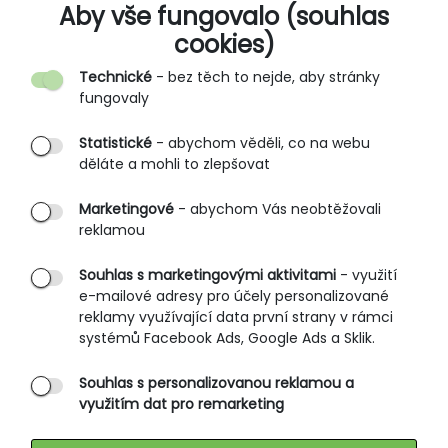
O SPOLEČNOSTI
Aby vše fungovalo (souhlas
cookies)
Kontakt
Technické
- bez těch to nejde, aby stránky
O nás
fungovaly
Partnerské prodejny
Statistické
- abychom věděli, co na webu
B2B vstup
děláte a mohli to zlepšovat
PRŮVODCE NAKUPOVÁNÍM
Marketingové
- abychom Vás neobtěžovali
reklamou
Obchodní podmínky
Rozměrové tabulky
Souhlas s marketingovými aktivitami
- využití
e-mailové adresy pro účely personalizované
Způsoby doručení
reklamy využívající data první strany v rámci
Ochrana osobních údajů
systémů Facebook Ads, Google Ads a Sklik.
Souhlas s personalizovanou reklamou a
SLUŽBY ZÁKAZNÍKŮM
využitím dat pro remarketing
Údržba oblečení