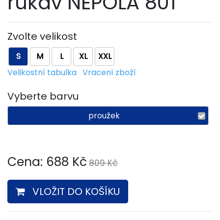
rukáv NEPOLA 801
Zvolte velikost
S
M
L
XL
XXL
Velikostní tabulka
Vracení zboží
Vyberte barvu
proužek
Cena:
688
Kč
809 Kč
VLOŽIT DO KOŠÍKU