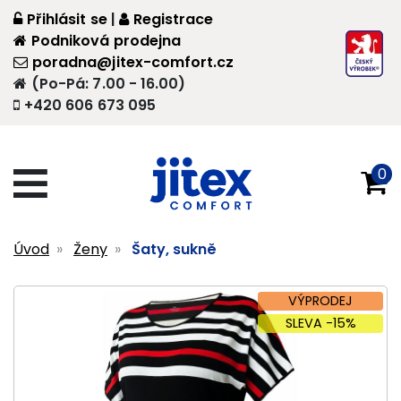
Přihlásit se
|
Registrace
Podniková prodejna
poradna@jitex-comfort.cz
(Po-Pá: 7.00 - 16.00)
+420 606 673 095
0
Úvod
Ženy
Šaty, sukně
VÝPRODEJ
SLEVA -15%