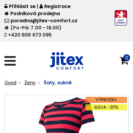
Přihlásit se
|
Registrace
Podniková prodejna
poradna@jitex-comfort.cz
(Po-Pá: 7.00 - 16.00)
+420 606 673 095
0
Úvod
Ženy
Šaty, sukně
VÝPRODEJ
SLEVA -20%