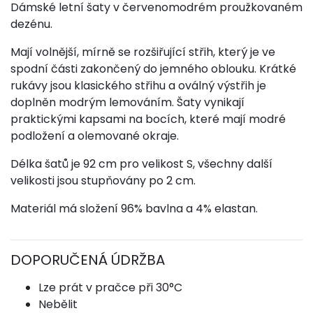
Dámské letní šaty v červenomodrém proužkovaném
dezénu.
Mají volnější, mírně se rozšiřující střih, který je ve
spodní části zakončený do jemného oblouku. Krátké
rukávy jsou klasického střihu a oválný výstřih je
doplněn modrým lemováním. Šaty vynikají
praktickými kapsami na bocích, které mají modré
podložení a olemované okraje.
Délka šatů je 92 cm pro velikost S, všechny další
velikosti jsou stupňovány po 2 cm.
Materiál má složení 96% bavlna a 4% elastan.
DOPORUČENÁ ÚDRŽBA
Lze prát v pračce při 30°C
Nebělit