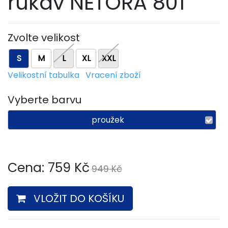
rukáv NETORA 801
Zvolte velikost
S
M
L
XL
XXL
Velikostní tabulka
Vracení zboží
Vyberte barvu
proužek
Cena:
759
Kč
949 Kč
VLOŽIT DO KOŠÍKU