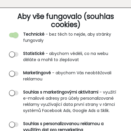
O SPOLEČNOSTI
Aby vše fungovalo (souhlas
cookies)
Kontakt
Technické
- bez těch to nejde, aby stránky
O nás
fungovaly
Partnerské prodejny
Statistické
- abychom věděli, co na webu
B2B vstup
děláte a mohli to zlepšovat
PRŮVODCE NAKUPOVÁNÍM
Marketingové
- abychom Vás neobtěžovali
reklamou
Obchodní podmínky
Rozměrové tabulky
Souhlas s marketingovými aktivitami
- využití
e-mailové adresy pro účely personalizované
Způsoby doručení
reklamy využívající data první strany v rámci
Ochrana osobních údajů
systémů Facebook Ads, Google Ads a Sklik.
Souhlas s personalizovanou reklamou a
SLUŽBY ZÁKAZNÍKŮM
využitím dat pro remarketing