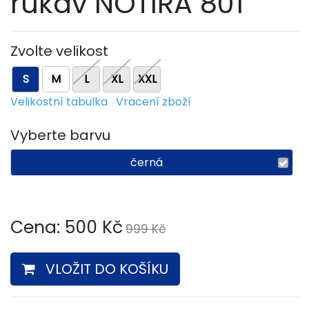
rukáv NOTIRA 801
Zvolte velikost
S
M
L
XL
XXL
Velikostní tabulka
Vracení zboží
Vyberte barvu
černá
Cena:
500
Kč
999 Kč
VLOŽIT DO KOŠÍKU