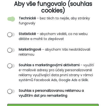
O SPOLEČNOSTI
Aby vše fungovalo (souhlas
cookies)
Kontakt
Technické
- bez těch to nejde, aby stránky
O nás
fungovaly
Partnerské prodejny
Statistické
- abychom věděli, co na webu
B2B vstup
děláte a mohli to zlepšovat
PRŮVODCE NAKUPOVÁNÍM
Marketingové
- abychom Vás neobtěžovali
reklamou
Obchodní podmínky
Rozměrové tabulky
Souhlas s marketingovými aktivitami
- využití
e-mailové adresy pro účely personalizované
Způsoby doručení
reklamy využívající data první strany v rámci
Ochrana osobních údajů
systémů Facebook Ads, Google Ads a Sklik.
Souhlas s personalizovanou reklamou a
SLUŽBY ZÁKAZNÍKŮM
využitím dat pro remarketing
Údržba oblečení