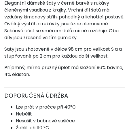
Elegantní dámské šaty v černé barvě s rukávy
členěnými vsadkou z krajky. Vrchní díl šatů má
vzdušný kimonový střih, pohodlný a lichotící postavě.
Oválný výstřih a rukávky jsou úzce olemované.
Sukňová část se směrem dolů mírně rozšiřuje. Oba
díly jsou zřasené všitím gumičky.
Šaty jsou zhotovené v délce 98 cm pro velikost S a a
stupňované po 2 cm pro každou další velikost.
Příjemný, mírně pružný úplet má složení 96% bavlna,
4% elastan.
DOPORUČENÁ ÚDRŽBA
Lze prát v pračce při 40°C
Nebělit
Nesušit v bubnové sušičce
Žehlit při 110 °C