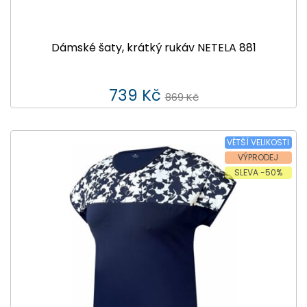
Dámské šaty, krátký rukáv NETELA 881
739 Kč
869 Kč
VĚTŠÍ VELIKOSTI
VÝPRODEJ
SLEVA -50%