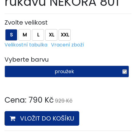
rukávu NEKORA 801
Zvolte velikost
S
M
L
XL
XXL
Velikostní tabulka
Vracení zboží
Vyberte barvu
proužek
Cena:
790
Kč
929 Kč
VLOŽIT DO KOŠÍKU