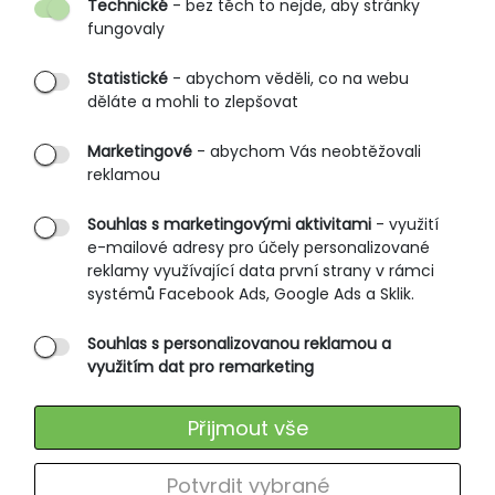
Technické
- bez těch to nejde, aby stránky
O nás
fungovaly
Partnerské prodejny
Statistické
- abychom věděli, co na webu
B2B vstup
děláte a mohli to zlepšovat
PRŮVODCE NAKUPOVÁNÍM
Marketingové
- abychom Vás neobtěžovali
reklamou
Obchodní podmínky
Rozměrové tabulky
Souhlas s marketingovými aktivitami
- využití
e-mailové adresy pro účely personalizované
Způsoby doručení
reklamy využívající data první strany v rámci
Ochrana osobních údajů
systémů Facebook Ads, Google Ads a Sklik.
Souhlas s personalizovanou reklamou a
SLUŽBY ZÁKAZNÍKŮM
využitím dat pro remarketing
Údržba oblečení
Přijmout vše
Vrácení zboží
Výměna zboží
Potvrdit vybrané