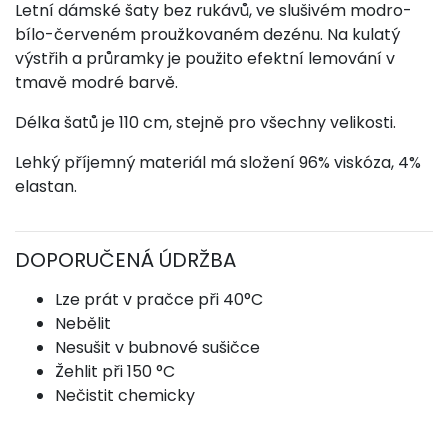
Letní dámské šaty bez rukávů, ve slušivém modro-
bílo-červeném proužkovaném dezénu. Na kulatý
výstřih a průramky je použito efektní lemování v
tmavě modré barvě.
Délka šatů je 110 cm, stejně pro všechny velikosti.
Lehký příjemný materiál má složení 96% viskóza, 4%
elastan.
DOPORUČENÁ ÚDRŽBA
Lze prát v pračce při 40°C
Nebělit
Nesušit v bubnové sušičce
Žehlit při 150 °C
Nečistit chemicky