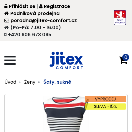
Přihlásit se
|
Registrace
Podniková prodejna
poradna@jitex-comfort.cz
(Po-Pá: 7.00 - 16.00)
+420 606 673 095
0
Úvod
Ženy
Šaty, sukně
VÝPRODEJ
SLEVA -15%