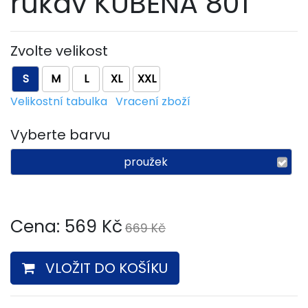
rukáv KUBENA 801
Zvolte velikost
S
M
L
XL
XXL
Velikostní tabulka
Vracení zboží
Vyberte barvu
proužek
Cena:
569
Kč
669 Kč
VLOŽIT DO KOŠÍKU