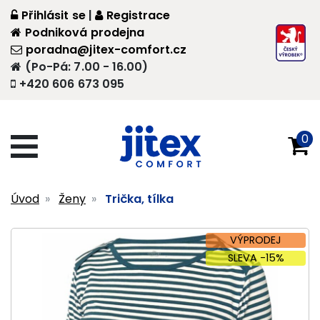
Přihlásit se
|
Registrace
Podniková prodejna
poradna@jitex-comfort.cz
(Po-Pá: 7.00 - 16.00)
+420 606 673 095
0
Úvod
Ženy
Trička, tílka
VÝPRODEJ
SLEVA -15%