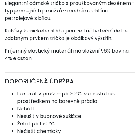
Elegantní dámské tričko
s proužkovaným dezénem -
typ jemnějších proužků v módním odstínu
petrolejové s bílou.
Rukávy klasického střihu jsou ve tříčtvrteční délce.
Zdobným prvkem trička je obálkový výstřih.
Příjemný elastický materiál má složení 96% bavlna,
4% elastan
DOPORUČENÁ ÚDRŽBA
Lze prát v pračce při 30°C, samostatně,
prostředkem na barevné prádlo
Nebělit
Nesušit v bubnové sušičce
Žehlit při 150 °C
Nečistit chemicky