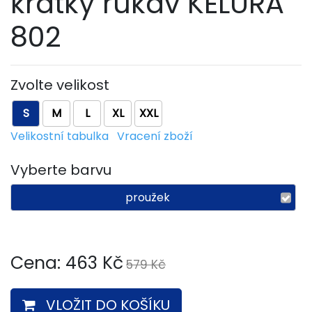
krátký rukáv KELURA
802
Zvolte velikost
S
M
L
XL
XXL
Velikostní tabulka
Vracení zboží
Vyberte barvu
proužek
Cena:
463
Kč
579 Kč
VLOŽIT DO KOŠÍKU