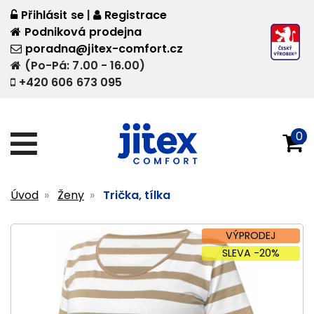
Přihlásit se
|
Registrace
Podniková prodejna
poradna@jitex-comfort.cz
(Po-Pá: 7.00 - 16.00)
+420 606 673 095
0
Úvod
Ženy
Trička, tílka
VÝPRODEJ
SLEVA -20%