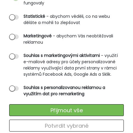
fungovaly
Partnerské prodejny
Statistické
- abychom věděli, co na webu
B2B vstup
děláte a mohli to zlepšovat
PRŮVODCE NAKUPOVÁNÍM
Marketingové
- abychom Vás neobtěžovali
reklamou
Obchodní podmínky
Rozměrové tabulky
Souhlas s marketingovými aktivitami
- využití
e-mailové adresy pro účely personalizované
Způsoby doručení
reklamy využívající data první strany v rámci
Ochrana osobních údajů
systémů Facebook Ads, Google Ads a Sklik.
Souhlas s personalizovanou reklamou a
SLUŽBY ZÁKAZNÍKŮM
využitím dat pro remarketing
Údržba oblečení
Přijmout vše
Vrácení zboží
Výměna zboží
Potvrdit vybrané
Reklamace