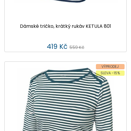
Dámské tričko, krátký rukáv KETULA 801
419 Kč
559 Kč
VÝPRODEJ
SLEVA -15%