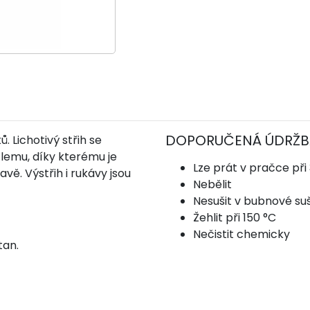
DOPORUČENÁ ÚDRŽB
 Lichotivý střih se
lemu, díky kterému je
Lze prát v pračce při
vě. Výstřih i rukávy jsou
Nebělit
Nesušit v bubnové su
Žehlit při 150 °C
Nečistit chemicky
tan.