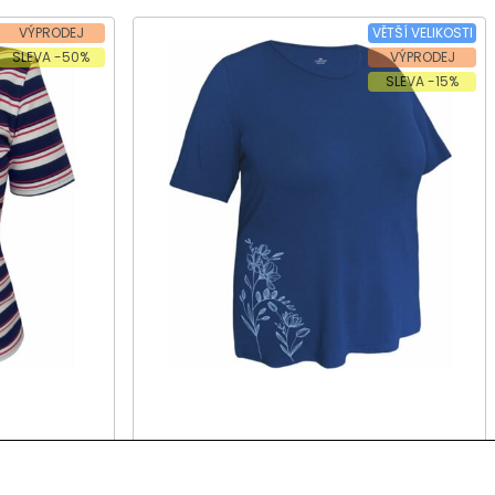
VÝPRODEJ
VĚTŠÍ VELIKOSTI
SLEVA -50%
VÝPRODEJ
SLEVA -15%
ý rukáv
Dámské tričko, krátký rukáv
KOLUBA 881