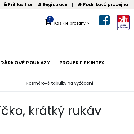
Přihlásit se
Registrace
|
Podniková prodejna
0
Košík je prázdný
DÁRKOVÉ POUKAZY
PROJEKT SKINTEX
Rozměrové tabulky na vyžádání
čko, krátký rukáv