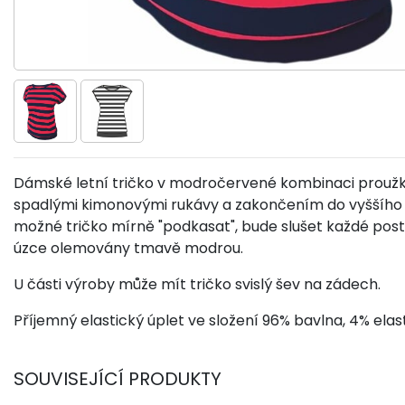
Dámské letní tričko v modročervené kombinaci proužků.
spadlými kimonovými rukávy a zakončením do vyššího 
možné tričko mírně "podkasat", bude slušet každé posta
úzce olemovány tmavě modrou.
U části výroby může mít tričko svislý šev na zádech.
Příjemný elastický úplet ve složení 96% bavlna, 4% elas
SOUVISEJÍCÍ PRODUKTY