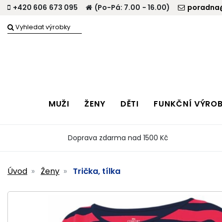
+420 606 673 095
(Po-Pá: 7.00 - 16.00)
poradna@
MUŽI
ŽENY
DĚTI
FUNKČNÍ VÝRO
Doprava zdarma nad 1500 Kč
Úvod
Ženy
Trička, tílka