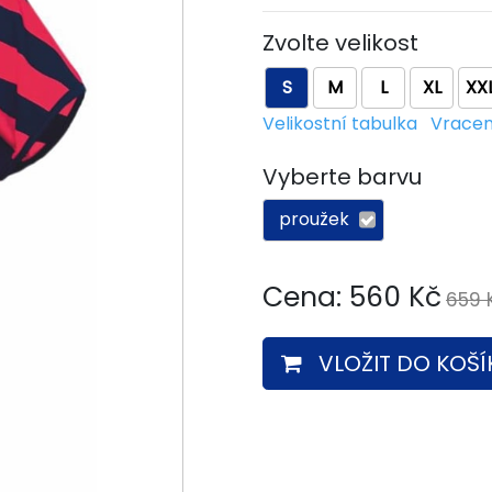
Zvolte velikost
S
M
L
XL
XX
Velikostní tabulka
Vracen
Vyberte barvu
proužek
Cena:
560
Kč
659 
VLOŽIT DO KOŠÍ