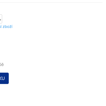
L
í zboží
Kč
KU