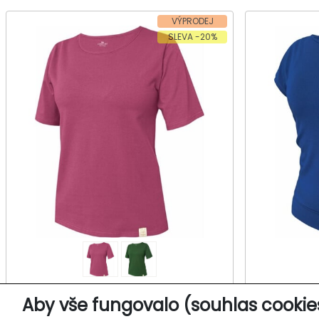
VÝPRODEJ
SLEVA -20%
Dámské tričko, krátký rukáv
Dámské
Aby vše fungovalo (souhlas cookie
KUKODA 801