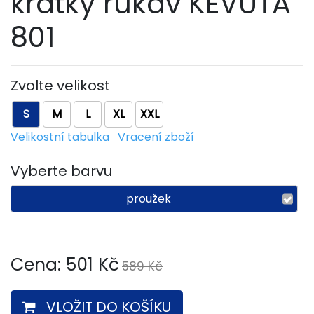
krátký rukáv KEVUTA
801
Zvolte velikost
S
M
L
XL
XXL
Velikostní tabulka
Vracení zboží
Vyberte barvu
proužek
Cena:
501
Kč
589 Kč
VLOŽIT DO KOŠÍKU