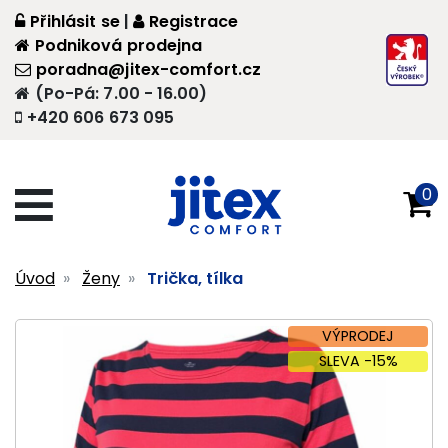
Přihlásit se
|
Registrace
Podniková prodejna
poradna@jitex-comfort.cz
(Po-Pá: 7.00 - 16.00)
+420 606 673 095
0
Úvod
Ženy
Trička, tílka
VÝPRODEJ
SLEVA -15%