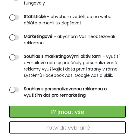
fungovaly
Partnerské prodejny
Statistické
- abychom věděli, co na webu
B2B vstup
děláte a mohli to zlepšovat
PRŮVODCE NAKUPOVÁNÍM
Marketingové
- abychom Vás neobtěžovali
reklamou
Obchodní podmínky
Rozměrové tabulky
Souhlas s marketingovými aktivitami
- využití
e-mailové adresy pro účely personalizované
Způsoby doručení
reklamy využívající data první strany v rámci
Ochrana osobních údajů
systémů Facebook Ads, Google Ads a Sklik.
Souhlas s personalizovanou reklamou a
SLUŽBY ZÁKAZNÍKŮM
využitím dat pro remarketing
Údržba oblečení
Přijmout vše
Vrácení zboží
Výměna zboží
Potvrdit vybrané
Reklamace