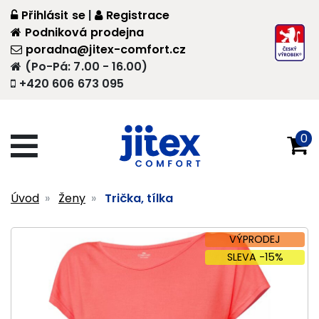
Přihlásit se
|
Registrace
Podniková prodejna
poradna@jitex-comfort.cz
(Po-Pá: 7.00 - 16.00)
+420 606 673 095
0
Úvod
Ženy
Trička, tílka
VÝPRODEJ
SLEVA -15%