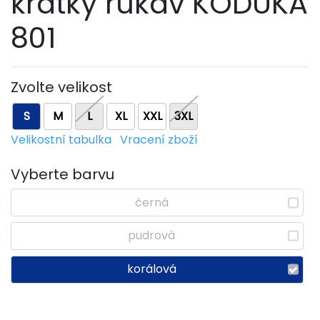
krátký rukáv KODUKA
801
Zvolte velikost
S
M
L
XL
XXL
3XL
Velikostní tabulka
Vracení zboží
Vyberte barvu
černá
pudrová
korálová