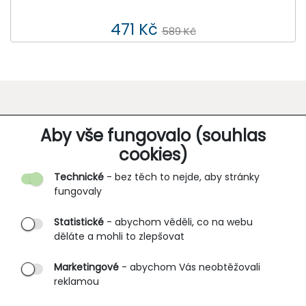
471 Kč
589 Kč
O SPOLEČNOSTI
Aby vše fungovalo (souhlas
cookies)
Kontakt
Technické
- bez těch to nejde, aby stránky
O nás
fungovaly
Partnerské prodejny
Statistické
- abychom věděli, co na webu
B2B vstup
děláte a mohli to zlepšovat
PRŮVODCE NAKUPOVÁNÍM
Marketingové
- abychom Vás neobtěžovali
reklamou
Obchodní podmínky