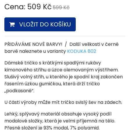
Cena:
509
Kč
599 Kč
VLOŽIT DO KOŠÍKU
PŘIDÁVÁME NOVÉ BARVY! / Další velikosti v černé
barvě naleznete u varianty
KODUKA 802
Dámské tričko s krátkými spadlými rukávy
kimonového střihu a úzce olemovaným výstřihem.
Slušivý volný střih, u kterého je spodní kraj zakončen
řasením úzkou gumičkou, která drží tričko
„podkasané“.
U části výroby může mít tričko svislý šev na zádech.
Lehký, splývavý materiál obsahuje vysoký podíl
modalové složky, která je velmi příjemná na tělo.
Přesné složení je 93% modal, 7% polyamid.