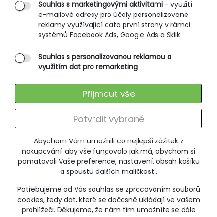
Rozměrové tabulky
Souhlas s marketingovými aktivitami
- využití
e-mailové adresy pro účely personalizované
Způsoby doručení
reklamy využívající data první strany v rámci
Ochrana osobních údajů
systémů Facebook Ads, Google Ads a Sklik.
Souhlas s personalizovanou reklamou a
SLUŽBY ZÁKAZNÍKŮM
využitím dat pro remarketing
Údržba oblečení
Přijmout vše
Vrácení zboží
Výměna zboží
Potvrdit vybrané
Reklamace
Abychom Vám umožnili co nejlepší zážitek z
ODEBÍRÁNÍ NEWSLETTERU
nakupování, aby vše fungovalo jak má, abychom si
pamatovali Vaše preference, nastavení, obsah košíku
a spoustu dalších maličkostí.
Potřebujeme od Vás souhlas se zpracováním souborů
+420 606 673 095
cookies, tedy dat, které se dočasně ukládají ve vašem
poradna@jitex-comfort.cz
prohlížeči. Děkujeme, že nám tím umožníte se dále