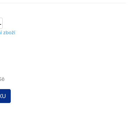
L
í zboží
Kč
KU