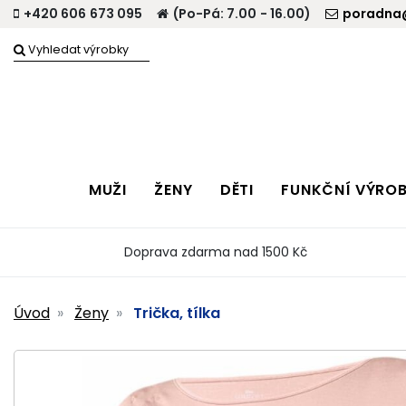
+420 606 673 095
(Po-Pá: 7.00 - 16.00)
poradna@
MUŽI
ŽENY
DĚTI
FUNKČNÍ VÝRO
Doprava zdarma nad 1500 Kč
Úvod
Ženy
Trička, tílka