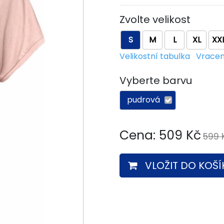
Zvolte velikost
S
M
L
XL
XX
Velikostní tabulka
Vracen
Vyberte barvu
pudrová
Cena:
509
Kč
599 
VLOŽIT DO KOŠÍ