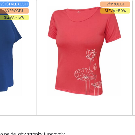
VĚTŠÍ VELIKOSTI
VÝPRODEJ
VÝPRODEJ
SLEVA -50%
SLEVA -15%
ý rukáv
Dámské tričko, krátký rukáv
KOSURA 802
o nejde, aby stránky fungovaly