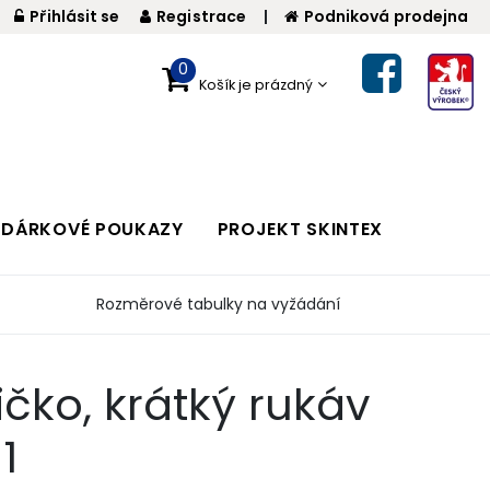
Přihlásit se
Registrace
|
Podniková prodejna
0
Košík je prázdný
DÁRKOVÉ POUKAZY
PROJEKT SKINTEX
Rozměrové tabulky na vyžádání
čko, krátký rukáv
1