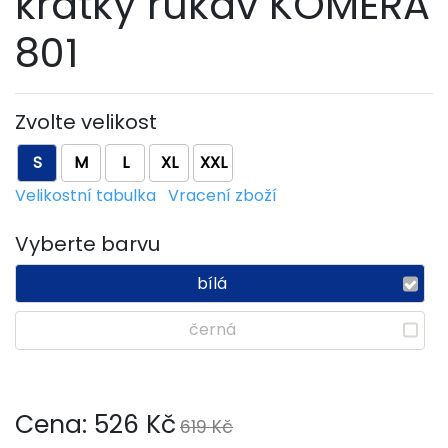
krátký rukáv KOMERA
801
Zvolte velikost
S
M
L
XL
XXL
Velikostní tabulka
Vracení zboží
Vyberte barvu
bílá
černá
Cena:
526
Kč
619 Kč