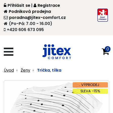
Přihlásit se
|
Registrace
Podniková prodejna
poradna@jitex-comfort.cz
(Po-Pá: 7.00 - 16.00)
+420 606 673 095
0
Úvod
Ženy
Trička, tílka
VÝPRODEJ
SLEVA -15%