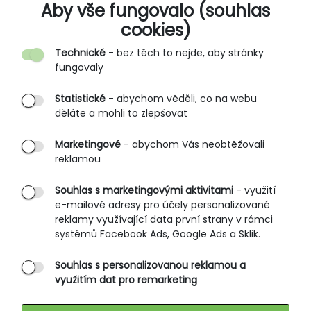
O SPOLEČNOSTI
Aby vše fungovalo (souhlas
cookies)
Kontakt
Technické
- bez těch to nejde, aby stránky
O nás
fungovaly
Partnerské prodejny
Statistické
- abychom věděli, co na webu
B2B vstup
děláte a mohli to zlepšovat
PRŮVODCE NAKUPOVÁNÍM
Marketingové
- abychom Vás neobtěžovali
reklamou
Obchodní podmínky
Rozměrové tabulky
Souhlas s marketingovými aktivitami
- využití
e-mailové adresy pro účely personalizované
Způsoby doručení
reklamy využívající data první strany v rámci
Ochrana osobních údajů
systémů Facebook Ads, Google Ads a Sklik.
Souhlas s personalizovanou reklamou a
SLUŽBY ZÁKAZNÍKŮM
využitím dat pro remarketing
Údržba oblečení