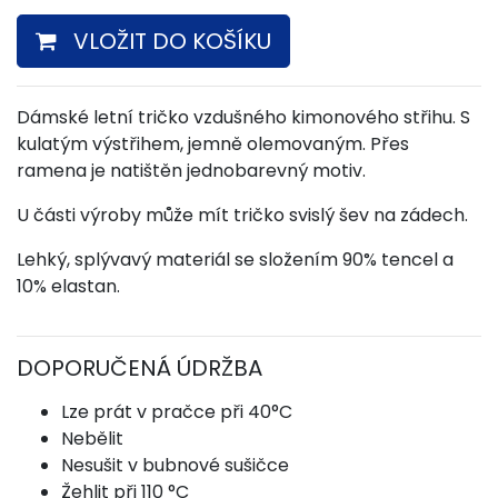
VLOŽIT DO KOŠÍKU
Dámské letní tričko vzdušného kimonového střihu. S
kulatým výstřihem, jemně olemovaným. Přes
ramena je natištěn jednobarevný motiv.
U části výroby může mít tričko svislý šev na zádech.
Lehký, splývavý materiál se složením 90% tencel a
10% elastan.
DOPORUČENÁ ÚDRŽBA
Lze prát v pračce při 40°C
Nebělit
Nesušit v bubnové sušičce
Žehlit při 110 °C