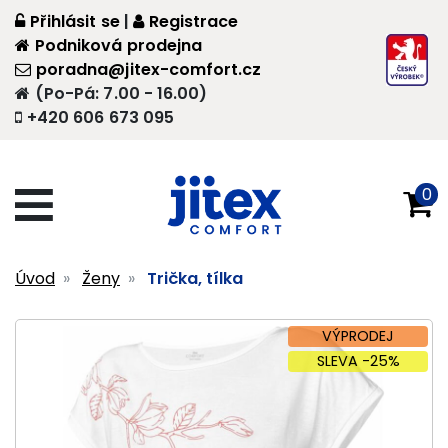
Přihlásit se
|
Registrace
Podniková prodejna
poradna@jitex-comfort.cz
(Po-Pá: 7.00 - 16.00)
+420 606 673 095
0
Úvod
Ženy
Trička, tílka
VÝPRODEJ
SLEVA -25%