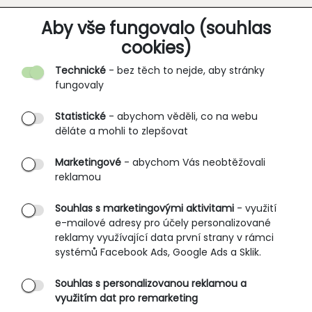
O SPOLEČNOSTI
Aby vše fungovalo (souhlas
cookies)
Kontakt
Technické
- bez těch to nejde, aby stránky
O nás
fungovaly
Partnerské prodejny
Statistické
- abychom věděli, co na webu
B2B vstup
děláte a mohli to zlepšovat
PRŮVODCE NAKUPOVÁNÍM
Marketingové
- abychom Vás neobtěžovali
reklamou
Obchodní podmínky
Rozměrové tabulky
Souhlas s marketingovými aktivitami
- využití
e-mailové adresy pro účely personalizované
Způsoby doručení
reklamy využívající data první strany v rámci
Ochrana osobních údajů
systémů Facebook Ads, Google Ads a Sklik.
Souhlas s personalizovanou reklamou a
SLUŽBY ZÁKAZNÍKŮM
využitím dat pro remarketing