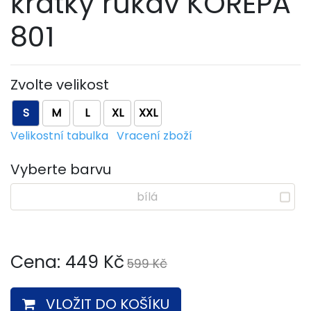
krátký rukáv KOREPA
801
Zvolte velikost
S
M
L
XL
XXL
Velikostní tabulka
Vracení zboží
Vyberte barvu
bílá
Cena:
449
Kč
599 Kč
VLOŽIT DO KOŠÍKU