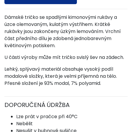
Dámské tričko se spadlými kimonovými rukávy a
úzce olemovaným, kulatým výstřihem. Krátké
rukávky jsou zakončeny úzkým lemováním. Vrchní
část předního dílu je zdobená jednobarevným
květinovým potiskem.
U části výroby může mít tričko svislý šev na zádech.
Lehký, splývavý materiál obsahuje vysoký podíl
modalové složky, která je velmi příjemná na tělo.
Přesné složení je 93% modal, 7% polyamid.
DOPORUČENÁ ÚDRŽBA
Lze prát v pračce při 40°C
Nebělit
Nesušit v bubnové sušičce