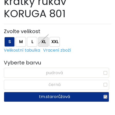
krátký rukáv
KORUGA 801
Zvolte velikost
S
M
L
XL
XXL
Velikostní tabulka
Vracení zboží
Vyberte barvu
pudrová
černá
tm.starorůžová