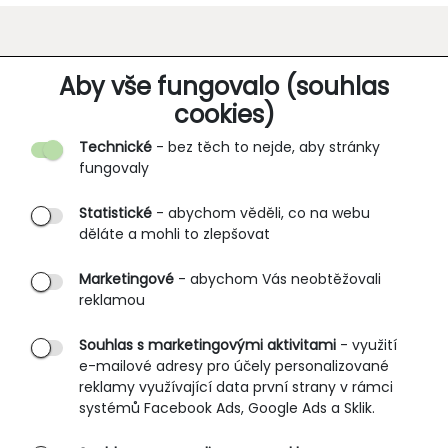
O SPOLEČNOSTI
Aby vše fungovalo (souhlas
cookies)
Kontakt
Technické
- bez těch to nejde, aby stránky
O nás
fungovaly
Partnerské prodejny
Statistické
- abychom věděli, co na webu
B2B vstup
děláte a mohli to zlepšovat
PRŮVODCE NAKUPOVÁNÍM
Marketingové
- abychom Vás neobtěžovali
reklamou
Obchodní podmínky
Rozměrové tabulky
Souhlas s marketingovými aktivitami
- využití
e-mailové adresy pro účely personalizované
Způsoby doručení
reklamy využívající data první strany v rámci
Ochrana osobních údajů
systémů Facebook Ads, Google Ads a Sklik.