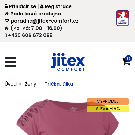
Přihlásit se
|
Registrace
Podniková prodejna
poradna@jitex-comfort.cz
(Po-Pá: 7.00 - 16.00)
+420 606 673 095
0
Úvod
Ženy
Trička, tílka
VÝPRODEJ
SLEVA -15%