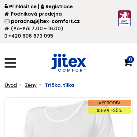
Přihlásit se
|
Registrace
Podniková prodejna
poradna@jitex-comfort.cz
(Po-Pá: 7.00 - 16.00)
+420 606 673 095
0
Úvod
Ženy
Trička, tílka
VÝPRODEJ
SLEVA -25%