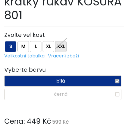
krátký rukáv KOSURA
801
Zvolte velikost
S
M
L
XL
XXL
Velikostní tabulka
Vracení zboží
Vyberte barvu
bílá
černá
Cena:
449
Kč
599 Kč