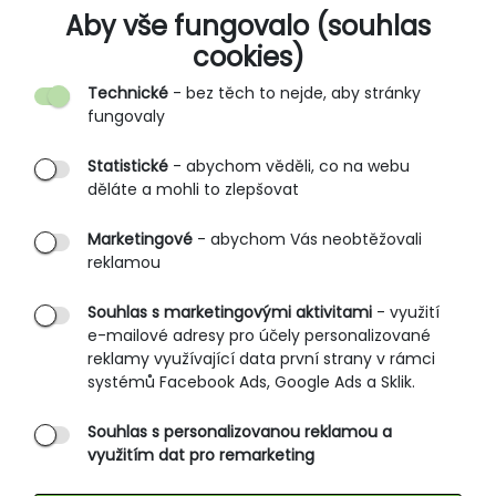
O SPOLEČNOSTI
Aby vše fungovalo (souhlas
cookies)
Kontakt
Technické
- bez těch to nejde, aby stránky
O nás
fungovaly
Partnerské prodejny
Statistické
- abychom věděli, co na webu
B2B vstup
děláte a mohli to zlepšovat
PRŮVODCE NAKUPOVÁNÍM
Marketingové
- abychom Vás neobtěžovali
reklamou
Obchodní podmínky
Rozměrové tabulky
Souhlas s marketingovými aktivitami
- využití
e-mailové adresy pro účely personalizované
Způsoby doručení
reklamy využívající data první strany v rámci
Ochrana osobních údajů
systémů Facebook Ads, Google Ads a Sklik.
Souhlas s personalizovanou reklamou a
SLUŽBY ZÁKAZNÍKŮM
využitím dat pro remarketing
Údržba oblečení