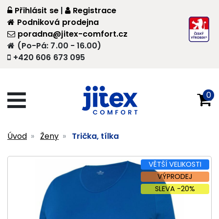
Přihlásit se
|
Registrace
Podniková prodejna
poradna@jitex-comfort.cz
(Po-Pá: 7.00 - 16.00)
+420 606 673 095
0
Úvod
Ženy
Trička, tílka
VĚTŠÍ VELIKOSTI
VÝPRODEJ
SLEVA -20%