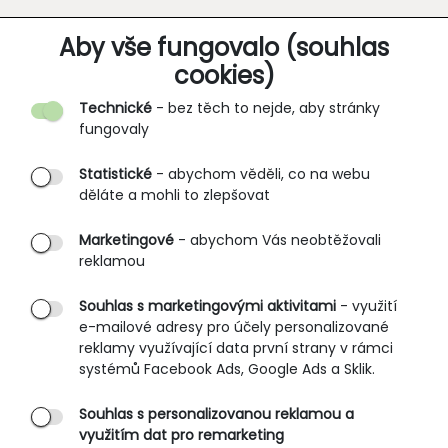
O SPOLEČNOSTI
Aby vše fungovalo (souhlas
cookies)
Kontakt
Technické
- bez těch to nejde, aby stránky
O nás
fungovaly
Partnerské prodejny
Statistické
- abychom věděli, co na webu
B2B vstup
děláte a mohli to zlepšovat
PRŮVODCE NAKUPOVÁNÍM
Marketingové
- abychom Vás neobtěžovali
reklamou
Obchodní podmínky
Rozměrové tabulky
Souhlas s marketingovými aktivitami
- využití
e-mailové adresy pro účely personalizované
Způsoby doručení
reklamy využívající data první strany v rámci
Ochrana osobních údajů
systémů Facebook Ads, Google Ads a Sklik.
Souhlas s personalizovanou reklamou a
SLUŽBY ZÁKAZNÍKŮM
využitím dat pro remarketing