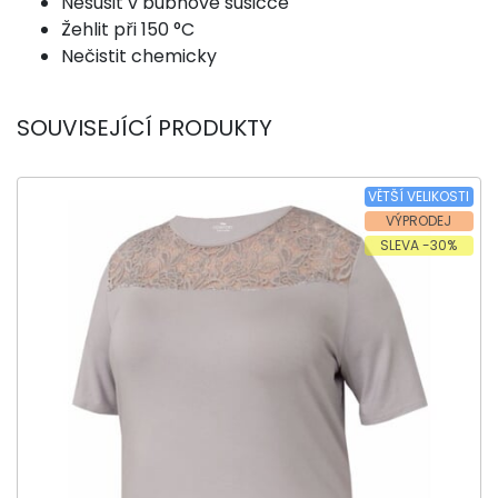
Nesušit v bubnové sušičce
Žehlit při 150 °C
Nečistit chemicky
SOUVISEJÍCÍ PRODUKTY
VĚTŠÍ VELIKOSTI
VÝPRODEJ
SLEVA -30%