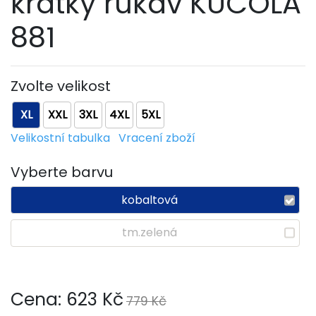
krátký rukáv KUCOLA
881
Zvolte velikost
XL
XXL
3XL
4XL
5XL
Velikostní tabulka
Vracení zboží
Vyberte barvu
kobaltová
tm.zelená
Cena:
623
Kč
779 Kč