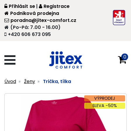
Přihlásit se
|
Registrace
Podniková prodejna
poradna@jitex-comfort.cz
(Po-Pá: 7.00 - 16.00)
+420 606 673 095
0
Úvod
Ženy
Trička, tílka
VÝPRODEJ
SLEVA -50%