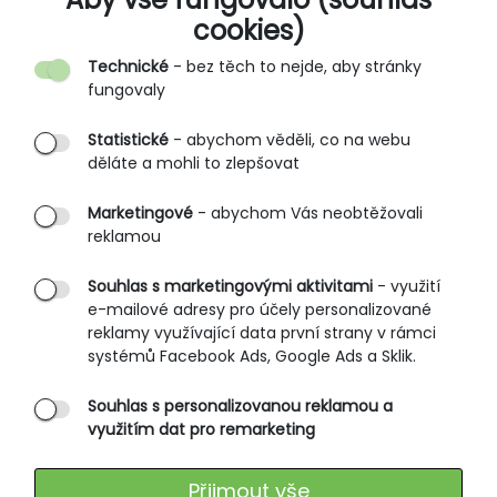
cookies)
Kontakt
Technické
- bez těch to nejde, aby stránky
O nás
fungovaly
Partnerské prodejny
Statistické
- abychom věděli, co na webu
B2B vstup
děláte a mohli to zlepšovat
PRŮVODCE NAKUPOVÁNÍM
Marketingové
- abychom Vás neobtěžovali
reklamou
Obchodní podmínky
Rozměrové tabulky
Souhlas s marketingovými aktivitami
- využití
e-mailové adresy pro účely personalizované
Způsoby doručení
reklamy využívající data první strany v rámci
Ochrana osobních údajů
systémů Facebook Ads, Google Ads a Sklik.
Souhlas s personalizovanou reklamou a
SLUŽBY ZÁKAZNÍKŮM
využitím dat pro remarketing
Údržba oblečení
Přijmout vše
Vrácení zboží