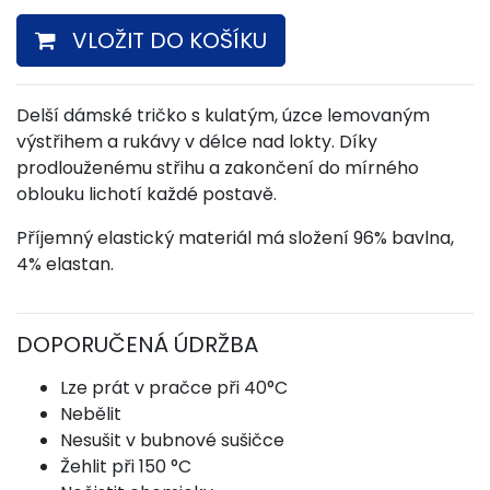
VLOŽIT DO KOŠÍKU
Delší dámské tričko s kulatým, úzce lemovaným
výstřihem a rukávy v délce nad lokty. Díky
prodlouženému střihu a zakončení do mírného
oblouku lichotí každé postavě.
Příjemný elastický materiál má složení 96% bavlna,
4% elastan.
DOPORUČENÁ ÚDRŽBA
Lze prát v pračce při 40°C
Nebělit
Nesušit v bubnové sušičce
Žehlit při 150 °C