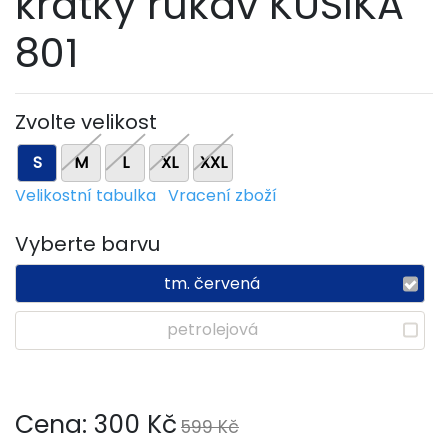
krátký rukáv KUSIKA
801
Zvolte velikost
S
M
L
XL
XXL
Velikostní tabulka
Vracení zboží
Vyberte barvu
tm. červená
petrolejová
Cena:
300
Kč
599 Kč