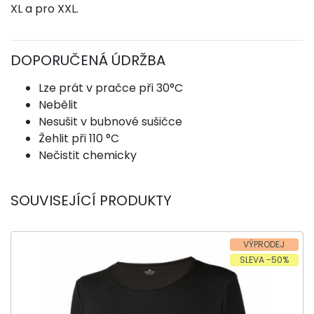
XL a pro XXL.
DOPORUČENÁ ÚDRŽBA
Lze prát v pračce při 30°C
Nebělit
Nesušit v bubnové sušičce
Žehlit při 110 °C
Nečistit chemicky
SOUVISEJÍCÍ PRODUKTY
VÝPRODEJ
SLEVA -50%