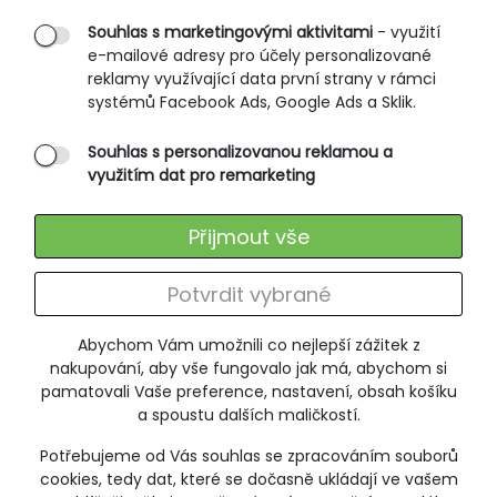
Rozměrové tabulky
Souhlas s marketingovými aktivitami
- využití
e-mailové adresy pro účely personalizované
Způsoby doručení
reklamy využívající data první strany v rámci
Ochrana osobních údajů
systémů Facebook Ads, Google Ads a Sklik.
Souhlas s personalizovanou reklamou a
SLUŽBY ZÁKAZNÍKŮM
využitím dat pro remarketing
Údržba oblečení
Přijmout vše
Vrácení zboží
Výměna zboží
Potvrdit vybrané
Reklamace
Abychom Vám umožnili co nejlepší zážitek z
ODEBÍRÁNÍ NEWSLETTERU
nakupování, aby vše fungovalo jak má, abychom si
pamatovali Vaše preference, nastavení, obsah košíku
a spoustu dalších maličkostí.
Potřebujeme od Vás souhlas se zpracováním souborů
+420 606 673 095
cookies, tedy dat, které se dočasně ukládají ve vašem