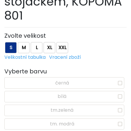
stojáčkem, KOPOMA
801
Zvolte velikost
S
M
L
XL
XXL
Velikostní tabulka
Vracení zboží
Vyberte barvu
černá
bílá
tm.zelená
tm. modrá