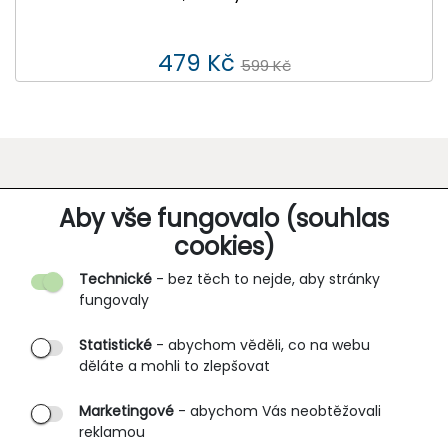
479 Kč
599 Kč
O SPOLEČNOSTI
Aby vše fungovalo (souhlas
cookies)
Kontakt
Technické
- bez těch to nejde, aby stránky
O nás
fungovaly
Partnerské prodejny
Statistické
- abychom věděli, co na webu
B2B vstup
děláte a mohli to zlepšovat
PRŮVODCE NAKUPOVÁNÍM
Marketingové
- abychom Vás neobtěžovali
reklamou
Obchodní podmínky