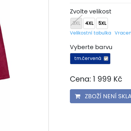
Zvolte velikost
3XL
4XL
5XL
Velikostní tabulka
Vracen
Vyberte barvu
tm.červená
Cena:
1 999
Kč
ZBOŽÍ NENÍ SK