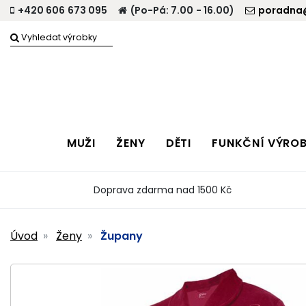
+420 606 673 095
(Po-Pá: 7.00 - 16.00)
poradna@
MUŽI
ŽENY
DĚTI
FUNKČNÍ VÝRO
Doprava zdarma nad 1500 Kč
Úvod
Ženy
Župany