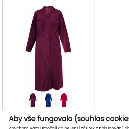
Dámský plyšový župan VOTAJA
Aby vše fungovalo (souhlas cookie
801
Abychom Vám umožnili co nejlepší zážitek z nakupování, ab