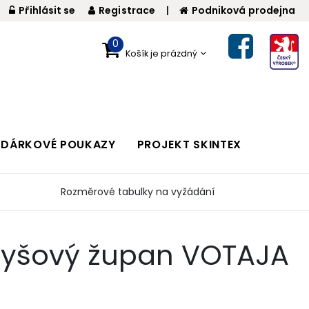
Přihlásit se
Registrace
|
Podniková prodejna
0
Košík je prázdný
DÁRKOVÉ POUKAZY
PROJEKT SKINTEX
Rozměrové tabulky na vyžádání
lyšový župan VOTAJA