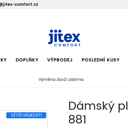
jitex-comfort.cz
BKY
DOPLŇKY
VÝPRODEJ
POSLEDNÍ KUSY
Výměna zboží zdarma
Dámský p
881
VĚTŠÍ VELIKOSTI