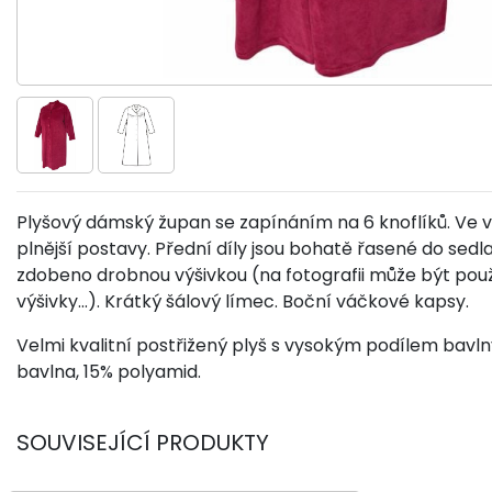
Plyšový dámský župan se zapínáním na 6 knoflíků. Ve v
plnější postavy. Přední díly jsou bohatě řasené do sedla
zdobeno drobnou výšivkou
(na fotografii může být použi
výšivky...).
Krátký šálový límec. Boční váčkové kapsy.
Velmi kvalitní postřižený plyš s vysokým podílem bavlny
bavlna, 15% polyamid.
SOUVISEJÍCÍ PRODUKTY