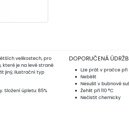
DOPORUČENÁ ÚDRŽB
ětších velikostech, pro
, které je na levé straně
Lze prát v pračce při
t jiný, ilustrační typ
Nebělit
Nesušit v bubnové su
. Složení úpletu: 85%
Žehlit při 110 °C
Nečistit chemicky