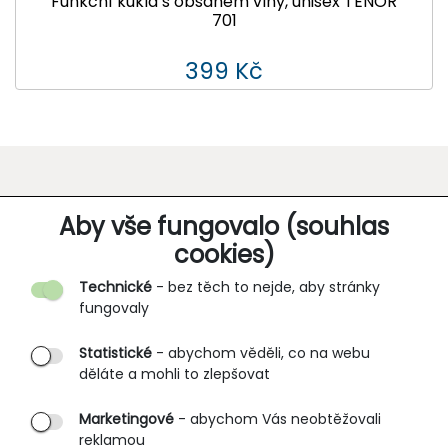
Funkční kukla s obsahem vlny, unisex TENOR
701
399 Kč
O SPOLEČNOSTI
Aby vše fungovalo (souhlas
cookies)
Kontakt
Technické
- bez těch to nejde, aby stránky
O nás
fungovaly
Partnerské prodejny
Statistické
- abychom věděli, co na webu
B2B vstup
děláte a mohli to zlepšovat
PRŮVODCE NAKUPOVÁNÍM
Marketingové
- abychom Vás neobtěžovali
reklamou