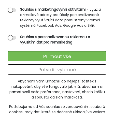
Obchodní podmínky
Rozměrové tabulky
Souhlas s marketingovými aktivitami
- využití
e-mailové adresy pro účely personalizované
Způsoby doručení
reklamy využívající data první strany v rámci
Ochrana osobních údajů
systémů Facebook Ads, Google Ads a Sklik.
Souhlas s personalizovanou reklamou a
SLUŽBY ZÁKAZNÍKŮM
využitím dat pro remarketing
Údržba oblečení
Přijmout vše
Vrácení zboží
Výměna zboží
Potvrdit vybrané
Reklamace
Abychom Vám umožnili co nejlepší zážitek z
ODEBÍRÁNÍ NEWSLETTERU
nakupování, aby vše fungovalo jak má, abychom si
pamatovali Vaše preference, nastavení, obsah košíku
a spoustu dalších maličkostí.
Potřebujeme od Vás souhlas se zpracováním souborů
+420 606 673 095
cookies, tedy dat, které se dočasně ukládají ve vašem