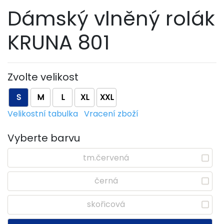
Dámský vlněný rolák
KRUNA 801
Zvolte velikost
S
M
L
XL
XXL
Velikostní tabulka
Vracení zboží
Vyberte barvu
tm.červená
černá
skořicová