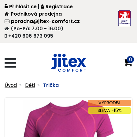
Přihlásit se
|
Registrace
Podniková prodejna
poradna@jitex-comfort.cz
(Po-Pá: 7.00 - 16.00)
+420 606 673 095
0
Úvod
Děti
Trička
VÝPRODEJ
SLEVA -15%