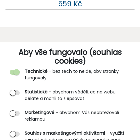
559 Kč
O SPOLEČNOSTI
Aby vše fungovalo (souhlas
cookies)
Kontakt
Technické
- bez těch to nejde, aby stránky
O nás
fungovaly
Partnerské prodejny
Statistické
- abychom věděli, co na webu
B2B vstup
děláte a mohli to zlepšovat
PRŮVODCE NAKUPOVÁNÍM
Marketingové
- abychom Vás neobtěžovali
reklamou
Obchodní podmínky
Rozměrové tabulky
Souhlas s marketingovými aktivitami
- využití
e-mailové adresy pro účely personalizované