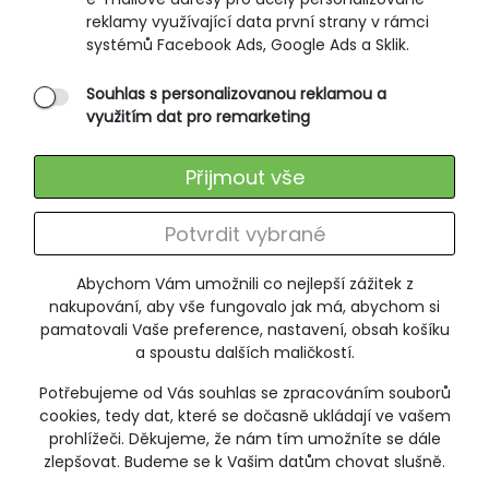
Způsoby doručení
reklamy využívající data první strany v rámci
Ochrana osobních údajů
systémů Facebook Ads, Google Ads a Sklik.
Souhlas s personalizovanou reklamou a
SLUŽBY ZÁKAZNÍKŮM
využitím dat pro remarketing
Údržba oblečení
Přijmout vše
Vrácení zboží
Výměna zboží
Potvrdit vybrané
Reklamace
Abychom Vám umožnili co nejlepší zážitek z
ODEBÍRÁNÍ NEWSLETTERU
nakupování, aby vše fungovalo jak má, abychom si
pamatovali Vaše preference, nastavení, obsah košíku
a spoustu dalších maličkostí.
Potřebujeme od Vás souhlas se zpracováním souborů
+420 606 673 095
cookies, tedy dat, které se dočasně ukládají ve vašem
poradna@jitex-comfort.cz
prohlížeči. Děkujeme, že nám tím umožníte se dále
zlepšovat. Budeme se k Vašim datům chovat slušně.