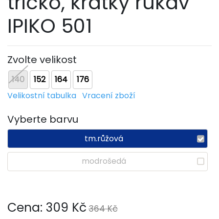
tričko, krátký rukáv
IPIKO 501
Zvolte velikost
140
152
164
176
Velikostní tabulka
Vracení zboží
Vyberte barvu
tm.růžová
modrošedá
Cena:
309
Kč
364 Kč