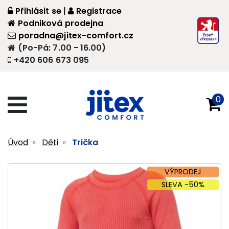
Přihlásit se
|
Registrace
Podniková prodejna
poradna@jitex-comfort.cz
(Po-Pá: 7.00 - 16.00)
+420 606 673 095
0
Úvod
Děti
Trička
VÝPRODEJ
SLEVA -50%