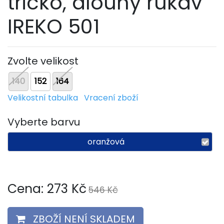
tričko, dlouhý rukáv
IREKO 501
Zvolte velikost
140
152
164
Velikostní tabulka
Vracení zboží
Vyberte barvu
oranžová
Cena:
273
Kč
546 Kč
ZBOŽÍ NENÍ SKLADEM