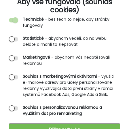
Aby vše fungovalo (souhlas
cookies)
Kontakt
Technické
- bez těch to nejde, aby stránky
O nás
fungovaly
Partnerské prodejny
Statistické
- abychom věděli, co na webu
B2B vstup
děláte a mohli to zlepšovat
PRŮVODCE NAKUPOVÁNÍM
Marketingové
- abychom Vás neobtěžovali
reklamou
Obchodní podmínky
Rozměrové tabulky
Souhlas s marketingovými aktivitami
- využití
e-mailové adresy pro účely personalizované
Způsoby doručení
reklamy využívající data první strany v rámci
Ochrana osobních údajů
systémů Facebook Ads, Google Ads a Sklik.
Souhlas s personalizovanou reklamou a
SLUŽBY ZÁKAZNÍKŮM
využitím dat pro remarketing
Údržba oblečení