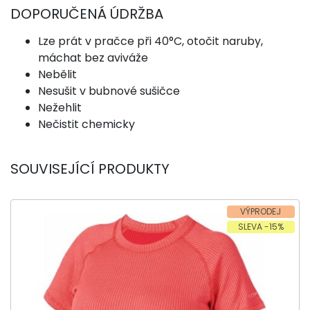
DOPORUČENÁ ÚDRŽBA
Lze prát v pračce při 40°C, otočit naruby,
máchat bez aviváže
Nebělit
Nesušit v bubnové sušičce
Nežehlit
Nečistit chemicky
SOUVISEJÍCÍ PRODUKTY
VÝPRODEJ
SLEVA -15%