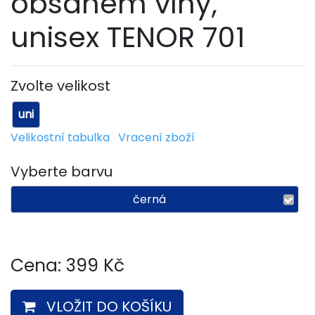
obsahem vlny,
unisex TENOR 701
Zvolte velikost
uni
Velikostní tabulka
Vracení zboží
Vyberte barvu
černá
Cena:
399
Kč
VLOŽIT DO KOŠÍKU