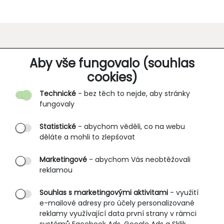
O SPOLEČNOSTI
Aby vše fungovalo (souhlas
cookies)
Kontakt
Technické
- bez těch to nejde, aby stránky
O nás
fungovaly
Partnerské prodejny
Statistické
- abychom věděli, co na webu
B2B vstup
děláte a mohli to zlepšovat
PRŮVODCE NAKUPOVÁNÍM
Marketingové
- abychom Vás neobtěžovali
reklamou
Obchodní podmínky
Rozměrové tabulky
Souhlas s marketingovými aktivitami
- využití
e-mailové adresy pro účely personalizované
Způsoby doručení
reklamy využívající data první strany v rámci
Ochrana osobních údajů