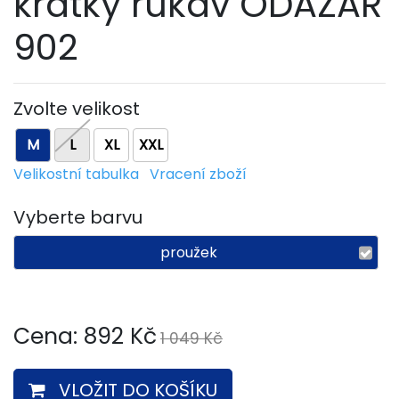
krátký rukáv ODAZAR
902
Zvolte velikost
M
L
XL
XXL
Velikostní tabulka
Vracení zboží
Vyberte barvu
proužek
Cena:
892
Kč
1 049 Kč
VLOŽIT DO KOŠÍKU