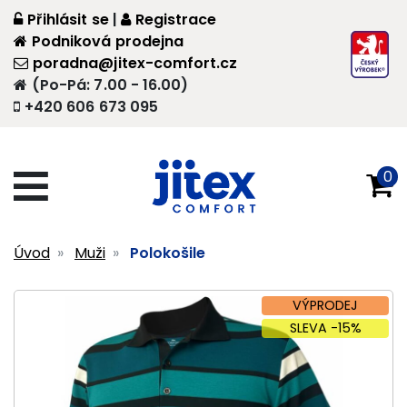
Přihlásit se
|
Registrace
Podniková prodejna
poradna@jitex-comfort.cz
(Po-Pá: 7.00 - 16.00)
+420 606 673 095
0
Úvod
Muži
Polokošile
VÝPRODEJ
SLEVA -15%