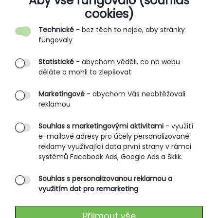
Aby vše fungovalo (souhlas
cookies)
Kontakt
Technické
- bez těch to nejde, aby stránky
O nás
fungovaly
Partnerské prodejny
Statistické
- abychom věděli, co na webu
B2B vstup
děláte a mohli to zlepšovat
PRŮVODCE NAKUPOVÁNÍM
Marketingové
- abychom Vás neobtěžovali
reklamou
Obchodní podmínky
Rozměrové tabulky
Souhlas s marketingovými aktivitami
- využití
e-mailové adresy pro účely personalizované
Způsoby doručení
reklamy využívající data první strany v rámci
Ochrana osobních údajů
systémů Facebook Ads, Google Ads a Sklik.
Souhlas s personalizovanou reklamou a
SLUŽBY ZÁKAZNÍKŮM
využitím dat pro remarketing
Údržba oblečení
Přijmout vše
Vrácení zboží