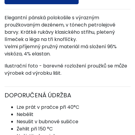
Elegantní pánská polokošile s výrazným
proužkovaným dezénem, v tónech petrolejové
barvy. Krátké rukávy klasického střihu, pletený
límeček a léga na tři knoflíčky.
Velmi příjemný pružný materiál má složení 96%
viskóza, 4% elastan.
Ilustrační foto - barevné rozložení proužků se může
výrobek od výrobku lišit.
DOPORUČENÁ ÚDRŽBA
Lze prát v pračce při 40°C
Nebělit
Nesušit v bubnové sušičce
Žehlit při 150 °C