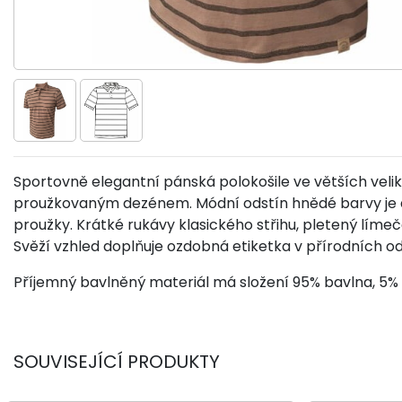
Sportovně elegantní pánská polokošile ve větších veli
proužkovaným dezénem. Módní odstín hnědé barvy je 
proužky. Krátké rukávy klasického střihu, pletený límeče
Svěží vzhled doplňuje ozdobná etiketka v přírodních o
Příjemný bavlněný materiál má složení 95% bavlna, 5%
SOUVISEJÍCÍ PRODUKTY