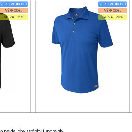
VĚTŠÍ VELIKOSTI
VĚTŠÍ VELIKOSTI
VÝPRODEJ
VÝPRODEJ
SLEVA -15%
SLEVA -20%
tký rukáv
Pánská polokošile, krátký rukáv
OGUR 981
o nejde, aby stránky fungovaly