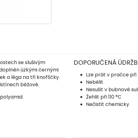
DOPORUČENÁ ÚDRŽB
kostech se slušivým
doplněn úzkými černými
Lze prát v pračce při
k a léga na tři knoflíčky.
Nebělit
dstínech béžové.
Nesušit v bubnové su
 polyamid.
Žehlit při 110 °C
Nečistit chemicky