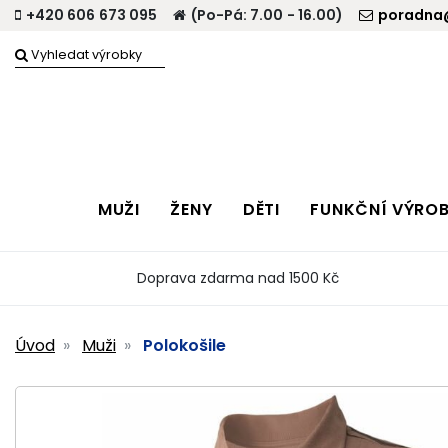
+420 606 673 095
(Po-Pá: 7.00 - 16.00)
poradna@
MUŽI
ŽENY
DĚTI
FUNKČNÍ VÝRO
Doprava zdarma nad 1500 Kč
Úvod
Muži
Polokošile