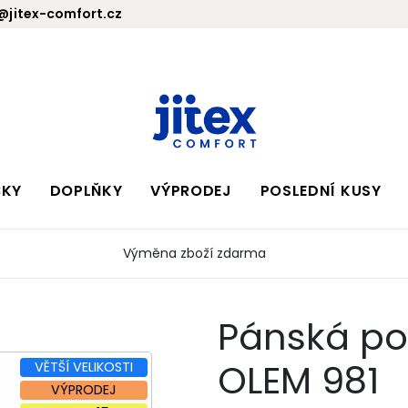
jitex-comfort.cz
BKY
DOPLŇKY
VÝPRODEJ
POSLEDNÍ KUSY
Výměna zboží zdarma
Pánská pol
OLEM 981
VĚTŠÍ VELIKOSTI
VÝPRODEJ