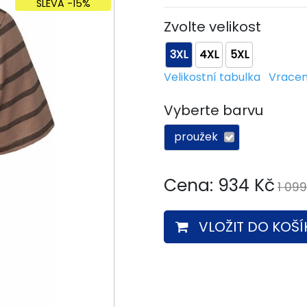
SLEVA -15%
Zvolte velikost
3XL
4XL
5XL
Velikostní tabulka
Vracen
Vyberte barvu
proužek
Cena:
934
Kč
1 09
VLOŽIT DO KOŠÍ