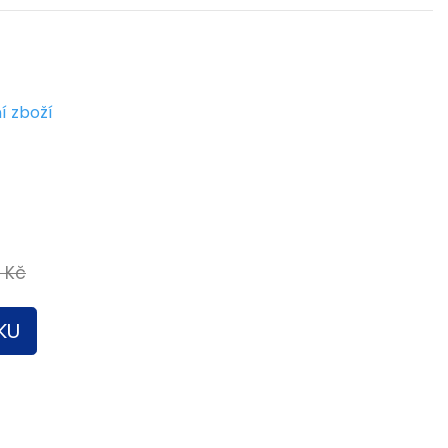
í zboží
9 Kč
KU