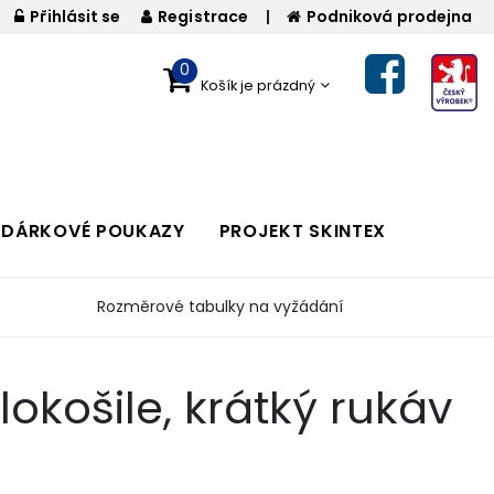
Přihlásit se
Registrace
|
Podniková prodejna
0
Košík je prázdný
DÁRKOVÉ POUKAZY
PROJEKT SKINTEX
Rozměrové tabulky na vyžádání
okošile, krátký rukáv