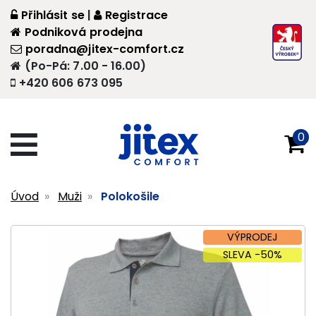
Přihlásit se
|
Registrace
Podniková prodejna
poradna@jitex-comfort.cz
(Po-Pá: 7.00 - 16.00)
+420 606 673 095
0
Úvod
Muži
Polokošile
VÝPRODEJ
SLEVA -50%