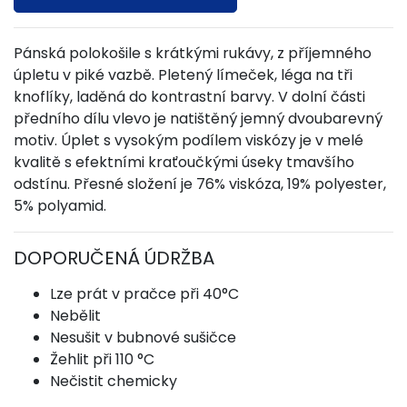
Pánská polokošile s krátkými rukávy, z příjemného
úpletu v piké vazbě. Pletený límeček, léga na tři
knoflíky, laděná do kontrastní barvy. V dolní části
předního dílu vlevo je natištěný jemný dvoubarevný
motiv. Úplet s vysokým podílem viskózy je v melé
kvalitě s efektními kraťoučkými úseky tmavšího
odstínu. Přesné složení je 76% viskóza, 19% polyester,
5% polyamid.
DOPORUČENÁ ÚDRŽBA
Lze prát v pračce při 40°C
Nebělit
Nesušit v bubnové sušičce
Žehlit při 110 °C
Nečistit chemicky