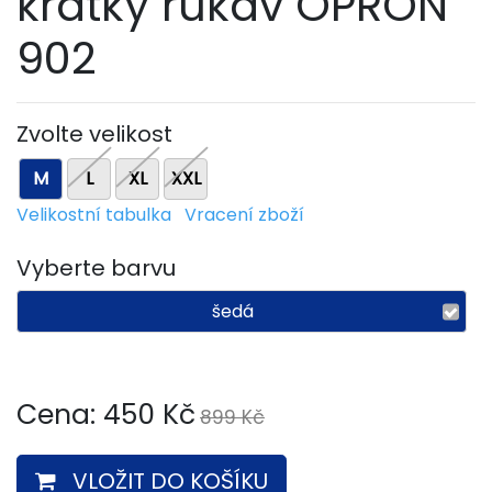
krátký rukáv OPRON
902
Zvolte velikost
M
L
XL
XXL
Velikostní tabulka
Vracení zboží
Vyberte barvu
šedá
Cena:
450
Kč
899 Kč
VLOŽIT DO KOŠÍKU