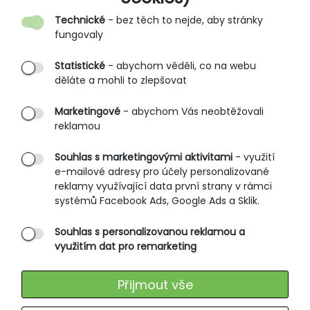
Kontakt
Technické
- bez těch to nejde, aby stránky
O nás
fungovaly
Partnerské prodejny
Statistické
- abychom věděli, co na webu
B2B vstup
děláte a mohli to zlepšovat
PRŮVODCE NAKUPOVÁNÍM
Marketingové
- abychom Vás neobtěžovali
reklamou
Obchodní podmínky
Rozměrové tabulky
Souhlas s marketingovými aktivitami
- využití
e-mailové adresy pro účely personalizované
Způsoby doručení
reklamy využívající data první strany v rámci
Ochrana osobních údajů
systémů Facebook Ads, Google Ads a Sklik.
Souhlas s personalizovanou reklamou a
SLUŽBY ZÁKAZNÍKŮM
využitím dat pro remarketing
Údržba oblečení
Přijmout vše
Vrácení zboží
Výměna zboží