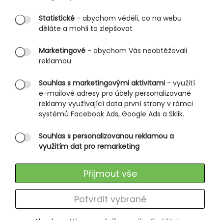
Partnerské prodejny
Statistické
- abychom věděli, co na webu
B2B vstup
děláte a mohli to zlepšovat
PRŮVODCE NAKUPOVÁNÍM
Marketingové
- abychom Vás neobtěžovali
reklamou
Obchodní podmínky
Rozměrové tabulky
Souhlas s marketingovými aktivitami
- využití
e-mailové adresy pro účely personalizované
Způsoby doručení
reklamy využívající data první strany v rámci
Ochrana osobních údajů
systémů Facebook Ads, Google Ads a Sklik.
Souhlas s personalizovanou reklamou a
SLUŽBY ZÁKAZNÍKŮM
využitím dat pro remarketing
Údržba oblečení
Přijmout vše
Vrácení zboží
Výměna zboží
Potvrdit vybrané
Reklamace