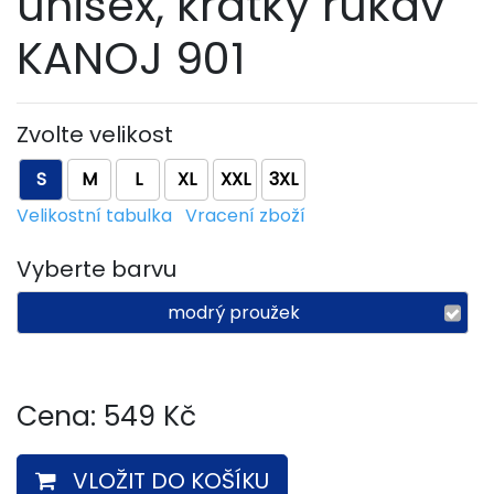
unisex, krátký rukáv
KANOJ 901
Zvolte velikost
S
M
L
XL
XXL
3XL
Velikostní tabulka
Vracení zboží
Vyberte barvu
modrý proužek
Cena:
549
Kč
VLOŽIT DO KOŠÍKU