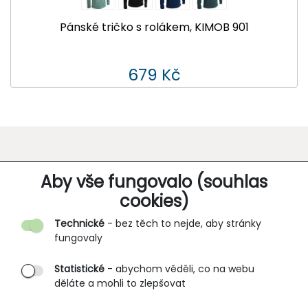
Pánské tričko s rolákem, KIMOB 901
679 Kč
O SPOLEČNOSTI
Aby vše fungovalo (souhlas
cookies)
Kontakt
Technické
- bez těch to nejde, aby stránky
O nás
fungovaly
Partnerské prodejny
Statistické
- abychom věděli, co na webu
B2B vstup
děláte a mohli to zlepšovat
PRŮVODCE NAKUPOVÁNÍM