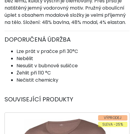
bez lemů, kulatý výstřih je olemovaný. Přes prsa je
natištěný jemný vodorovný motiv. Pružný oboulícní
úplet s obsahem modalové složky je velmi příjemný
na tělo. Složení: 48% bavlna, 48% modal, 4% elastan.
DOPORUČENÁ ÚDRŽBA
Lze prát v pračce při 30°C
Nebělit
Nesušit v bubnové sušičce
Žehlit při 110 °C
Nečistit chemicky
SOUVISEJÍCÍ PRODUKTY
VÝPRODEJ
SLEVA -25%