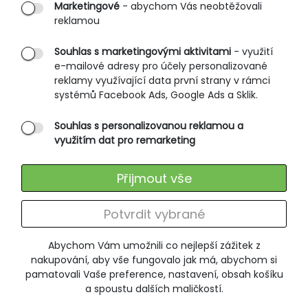
Marketingové
- abychom Vás neobtěžovali
reklamou
Obchodní podmínky
Rozměrové tabulky
Souhlas s marketingovými aktivitami
- využití
e-mailové adresy pro účely personalizované
Způsoby doručení
reklamy využívající data první strany v rámci
Ochrana osobních údajů
systémů Facebook Ads, Google Ads a Sklik.
Souhlas s personalizovanou reklamou a
SLUŽBY ZÁKAZNÍKŮM
využitím dat pro remarketing
Údržba oblečení
Přijmout vše
Vrácení zboží
Výměna zboží
Potvrdit vybrané
Reklamace
Abychom Vám umožnili co nejlepší zážitek z
ODEBÍRÁNÍ NEWSLETTERU
nakupování, aby vše fungovalo jak má, abychom si
pamatovali Vaše preference, nastavení, obsah košíku
a spoustu dalších maličkostí.