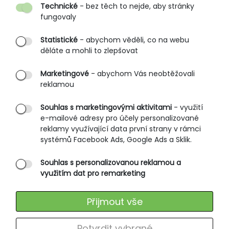
Technické
- bez těch to nejde, aby stránky
O nás
fungovaly
Partnerské prodejny
Statistické
- abychom věděli, co na webu
B2B vstup
děláte a mohli to zlepšovat
PRŮVODCE NAKUPOVÁNÍM
Marketingové
- abychom Vás neobtěžovali
reklamou
Obchodní podmínky
Rozměrové tabulky
Souhlas s marketingovými aktivitami
- využití
e-mailové adresy pro účely personalizované
Způsoby doručení
reklamy využívající data první strany v rámci
Ochrana osobních údajů
systémů Facebook Ads, Google Ads a Sklik.
Souhlas s personalizovanou reklamou a
SLUŽBY ZÁKAZNÍKŮM
využitím dat pro remarketing
Údržba oblečení
Přijmout vše
Vrácení zboží
Výměna zboží
Potvrdit vybrané