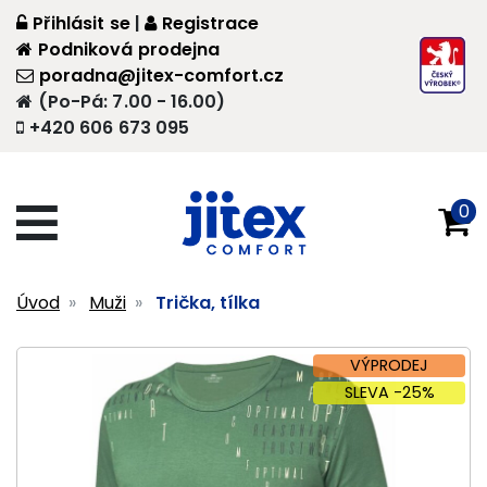
Přihlásit se
|
Registrace
Podniková prodejna
poradna@jitex-comfort.cz
(Po-Pá: 7.00 - 16.00)
+420 606 673 095
0
Úvod
Muži
Trička, tílka
VÝPRODEJ
SLEVA -25%