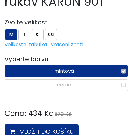
rukáv KARUN 901
Zvolte velikost
M
L
XL
XXL
Velikostní tabulka
Vracení zboží
Vyberte barvu
mintová
černá
Cena:
434
Kč
579 Kč
VLOŽIT DO KOŠÍKU