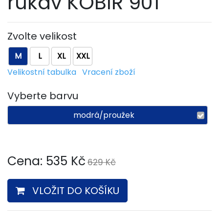
rukáv KOBIR 901
Zvolte velikost
M
L
XL
XXL
Velikostní tabulka
Vracení zboží
Vyberte barvu
modrá/proužek
Cena:
535
Kč
629 Kč
VLOŽIT DO KOŠÍKU