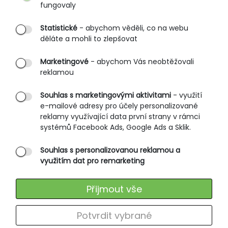
fungovaly
Partnerské prodejny
Statistické
- abychom věděli, co na webu
B2B vstup
děláte a mohli to zlepšovat
PRŮVODCE NAKUPOVÁNÍM
Marketingové
- abychom Vás neobtěžovali
reklamou
Obchodní podmínky
Rozměrové tabulky
Souhlas s marketingovými aktivitami
- využití
e-mailové adresy pro účely personalizované
Způsoby doručení
reklamy využívající data první strany v rámci
Ochrana osobních údajů
systémů Facebook Ads, Google Ads a Sklik.
Souhlas s personalizovanou reklamou a
SLUŽBY ZÁKAZNÍKŮM
využitím dat pro remarketing
Údržba oblečení
Přijmout vše
Vrácení zboží
Výměna zboží
Potvrdit vybrané
Reklamace