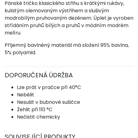
Pánské tričko klasického střihu s krátkými rukávy,
kulatým olemovaným výstřihem a slušivým
modrobílým pruhovaným dezénem. Úplet je vyroben
střídáním pruhů bílých a pruhů v módním modrém
melíru.
Příjemný bavlněný materiál má složení 95% bavlna,
5% polyamid.
DOPORUČENÁ ÚDRŽBA
Lze prát v pračce při 40°C
Nebělit
Nesušit v bubnové sušičce
Žehlit při 110 °C
Nečistit chemicky
SOUVISEJÍCÍ PRODUKTY