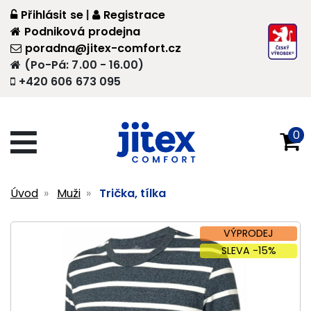
Přihlásit se
|
Registrace
Podniková prodejna
poradna@jitex-comfort.cz
(Po-Pá: 7.00 - 16.00)
+420 606 673 095
0
Úvod
Muži
Trička, tílka
VÝPRODEJ
SLEVA -15%