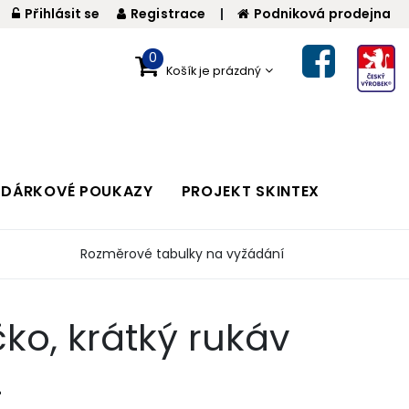
Přihlásit se
Registrace
|
Podniková prodejna
0
Košík je prázdný
DÁRKOVÉ POUKAZY
PROJEKT SKINTEX
Rozměrové tabulky na vyžádání
čko, krátký rukáv
2