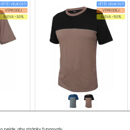
VĚTŠÍ VELIKOSTI
VĚTŠÍ VELIKOSTI
VÝPRODEJ
VÝPRODEJ
SLEVA -30%
SLEVA -50%
ý rukáv
Pánské tričko, krátký rukáv KESUS
981
o nejde, aby stránky fungovaly