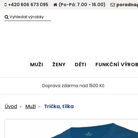
+420 606 673 095
(Po-Pá: 7.00 - 16.00)
poradna@
MUŽI
ŽENY
DĚTI
FUNKČNÍ VÝRO
Doprava zdarma nad 1500 Kč
Úvod
Muži
Trička, tílka