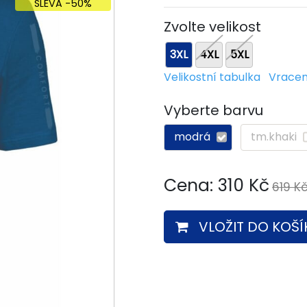
SLEVA -50%
Zvolte velikost
3XL
4XL
5XL
Velikostní tabulka
Vracen
Vyberte barvu
modrá
tm.khaki
Cena:
310
Kč
619 K
VLOŽIT DO KOŠÍ