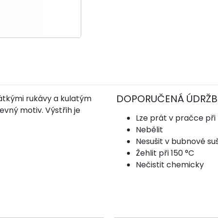
DOPORUČENÁ ÚDRŽB
krátkými rukávy a kulatým
evný motiv. Výstřih je
Lze prát v pračce při
Nebělit
Nesušit v bubnové su
Žehlit při 150 °C
Nečistit chemicky