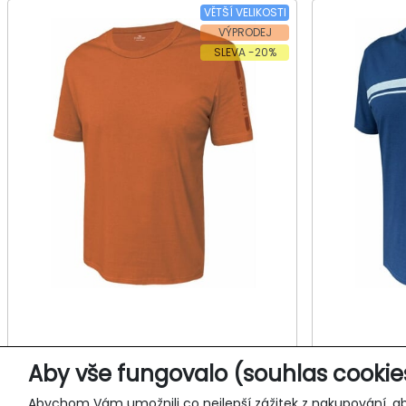
VĚTŠÍ VELIKOSTI
VÝPRODEJ
SLEVA -20%
Pánské tričko, krátký rukáv
Pánské
Aby vše fungovalo (souhlas cookie
KOJAP 981
Abychom Vám umožnili co nejlepší zážitek z nakupování, ab