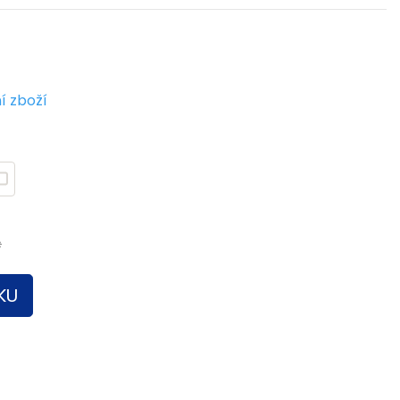
í zboží
č
KU