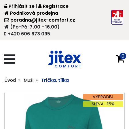
Přihlásit se
|
Registrace
Podniková prodejna
poradna@jitex-comfort.cz
(Po-Pá: 7.00 - 16.00)
+420 606 673 095
0
Úvod
Muži
Trička, tílka
VÝPRODEJ
SLEVA -15%