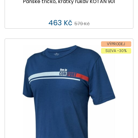
Pánské tričko, krátký rukáv KOTAN 901
463 Kč
579 Kč
VÝPRODEJ
SLEVA -30%