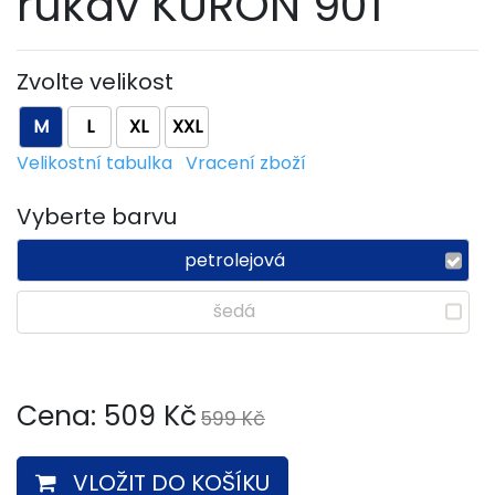
rukáv KURON 901
Zvolte velikost
M
L
XL
XXL
Velikostní tabulka
Vracení zboží
Vyberte barvu
petrolejová
šedá
Cena:
509
Kč
599 Kč
VLOŽIT DO KOŠÍKU