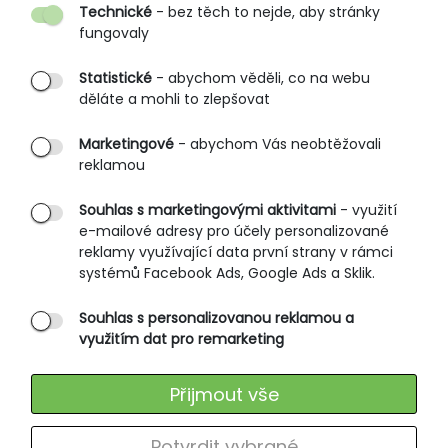
Technické
- bez těch to nejde, aby stránky
O nás
fungovaly
Partnerské prodejny
Statistické
- abychom věděli, co na webu
B2B vstup
děláte a mohli to zlepšovat
PRŮVODCE NAKUPOVÁNÍM
Marketingové
- abychom Vás neobtěžovali
reklamou
Obchodní podmínky
Rozměrové tabulky
Souhlas s marketingovými aktivitami
- využití
e-mailové adresy pro účely personalizované
Způsoby doručení
reklamy využívající data první strany v rámci
Ochrana osobních údajů
systémů Facebook Ads, Google Ads a Sklik.
Souhlas s personalizovanou reklamou a
SLUŽBY ZÁKAZNÍKŮM
využitím dat pro remarketing
Údržba oblečení
Přijmout vše
Vrácení zboží
Výměna zboží
Potvrdit vybrané