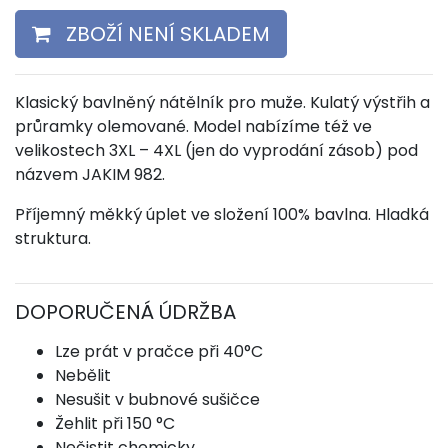
ZBOŽÍ NENÍ SKLADEM
Klasický bavlněný nátělník pro muže. Kulatý výstřih a
průramky olemované. Model nabízíme též ve
velikostech 3XL – 4XL (jen do vyprodání zásob) pod
názvem JAKIM 982.
Příjemný měkký úplet ve složení 100% bavlna. Hladká
struktura.
DOPORUČENÁ ÚDRŽBA
Lze prát v pračce při 40°C
Nebělit
Nesušit v bubnové sušičce
Žehlit při 150 °C
Nečistit chemicky