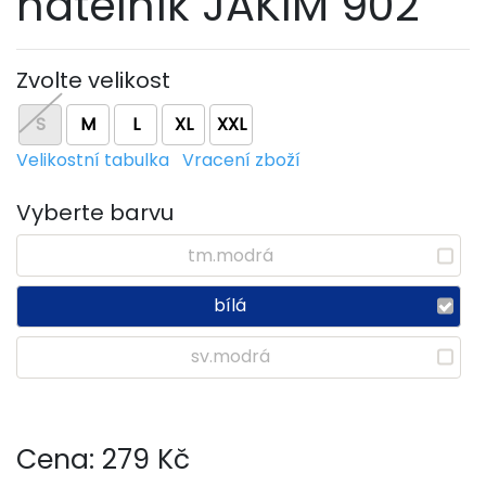
nátělník JAKIM 902
Zvolte velikost
S
M
L
XL
XXL
Velikostní tabulka
Vracení zboží
Vyberte barvu
tm.modrá
bílá
sv.modrá
Cena:
279
Kč