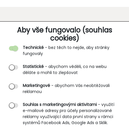
O SPOLEČNOSTI
Aby vše fungovalo (souhlas
cookies)
Kontakt
Technické
- bez těch to nejde, aby stránky
O nás
fungovaly
Partnerské prodejny
Statistické
- abychom věděli, co na webu
B2B vstup
děláte a mohli to zlepšovat
PRŮVODCE NAKUPOVÁNÍM
Marketingové
- abychom Vás neobtěžovali
reklamou
Obchodní podmínky
Rozměrové tabulky
Souhlas s marketingovými aktivitami
- využití
e-mailové adresy pro účely personalizované
Způsoby doručení
reklamy využívající data první strany v rámci
Ochrana osobních údajů
systémů Facebook Ads, Google Ads a Sklik.