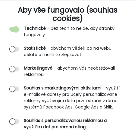
O SPOLEČNOSTI
Aby vše fungovalo (souhlas
cookies)
Kontakt
Technické
- bez těch to nejde, aby stránky
O nás
fungovaly
Partnerské prodejny
Statistické
- abychom věděli, co na webu
B2B vstup
děláte a mohli to zlepšovat
PRŮVODCE NAKUPOVÁNÍM
Marketingové
- abychom Vás neobtěžovali
reklamou
Obchodní podmínky
Rozměrové tabulky
Souhlas s marketingovými aktivitami
- využití
e-mailové adresy pro účely personalizované
Způsoby doručení
reklamy využívající data první strany v rámci
Ochrana osobních údajů
systémů Facebook Ads, Google Ads a Sklik.
Souhlas s personalizovanou reklamou a
SLUŽBY ZÁKAZNÍKŮM
využitím dat pro remarketing
Údržba oblečení