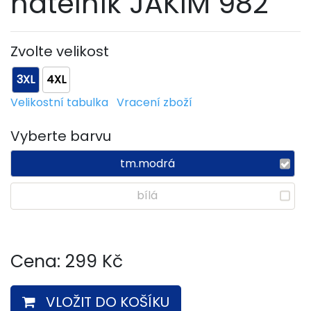
nátělník JAKIM 982
Zvolte velikost
3XL
4XL
Velikostní tabulka
Vracení zboží
Vyberte barvu
tm.modrá
bílá
Cena:
299
Kč
VLOŽIT DO KOŠÍKU