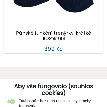
Pánské funkční trenýrky, krátké
JUSOK 901
399 Kč
O SPOLEČNOSTI
Aby vše fungovalo (souhlas
cookies)
Kontakt
Technické
- bez těch to nejde, aby stránky
O nás
fungovaly