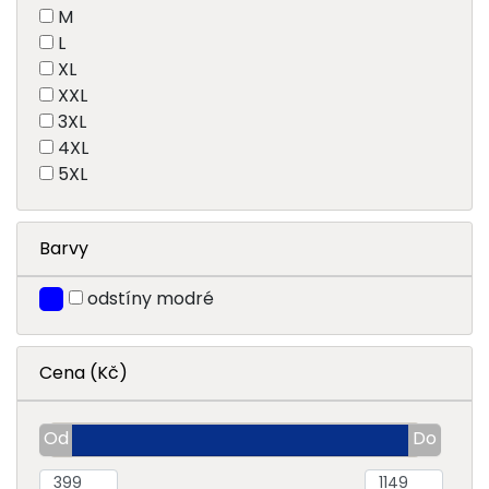
M
L
XL
XXL
3XL
4XL
5XL
Barvy
odstíny modré
Cena (Kč)