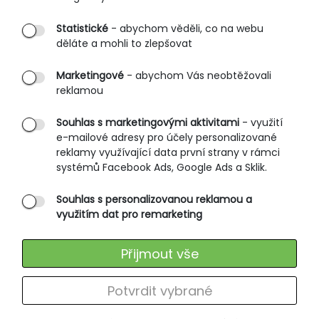
Partnerské prodejny
Statistické
- abychom věděli, co na webu
B2B vstup
děláte a mohli to zlepšovat
PRŮVODCE NAKUPOVÁNÍM
Marketingové
- abychom Vás neobtěžovali
reklamou
Obchodní podmínky
Rozměrové tabulky
Souhlas s marketingovými aktivitami
- využití
e-mailové adresy pro účely personalizované
Způsoby doručení
reklamy využívající data první strany v rámci
Ochrana osobních údajů
systémů Facebook Ads, Google Ads a Sklik.
Souhlas s personalizovanou reklamou a
SLUŽBY ZÁKAZNÍKŮM
využitím dat pro remarketing
Údržba oblečení
Přijmout vše
Vrácení zboží
Výměna zboží
Potvrdit vybrané
Reklamace