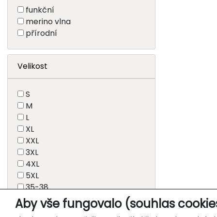
funkční
merino vlna
přírodní
Velikost
S
M
L
XL
XXL
3XL
4XL
5XL
35-38
39-41
Aby vše fungovalo (souhlas cookie
42-44