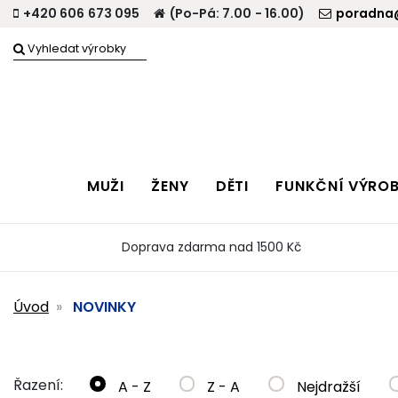
+420 606 673 095
(Po-Pá: 7.00 - 16.00)
poradna@
MUŽI
ŽENY
DĚTI
FUNKČNÍ VÝRO
Doprava zdarma nad 1500 Kč
Úvod
NOVINKY
Řazení:
A - Z
Z - A
Nejdražší