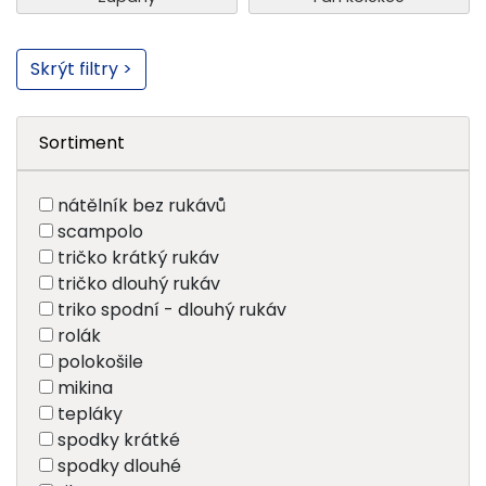
Skrýt filtry >
Sortiment
nátělník bez rukávů
scampolo
tričko krátký rukáv
tričko dlouhý rukáv
triko spodní - dlouhý rukáv
rolák
polokošile
mikina
tepláky
spodky krátké
spodky dlouhé