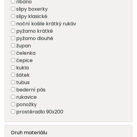
ribano
slipy boxerky
slipy klasické
noční košile krátký rukáv
pyžamo krátké
pyžamo dlouhé
župan
čelenka
čepice
kukla
šátek
tubus
bederní pás
rukavice
ponožky
prostěradlo 90x200
Druh materiálu