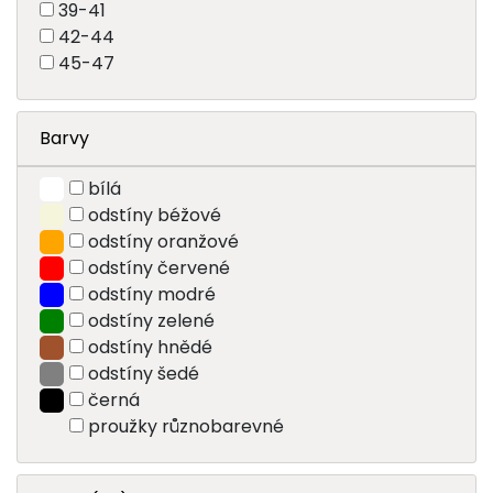
39-41
42-44
45-47
Barvy
bílá
odstíny béžové
odstíny oranžové
odstíny červené
odstíny modré
odstíny zelené
odstíny hnědé
odstíny šedé
černá
proužky různobarevné