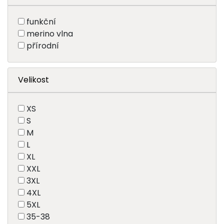
funkční
merino vlna
přírodní
Velikost
XS
S
M
L
XL
XXL
3XL
4XL
5XL
35-38