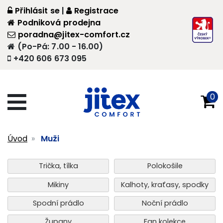
Přihlásit se
|
Registrace
Podniková prodejna
poradna@jitex-comfort.cz
(Po-Pá: 7.00 - 16.00)
+420 606 673 095
0
Úvod
Muži
Trička, tílka
Polokošile
Mikiny
Kalhoty, kraťasy, spodky
Spodní prádlo
Noční prádlo
Župany
Fan kolekce