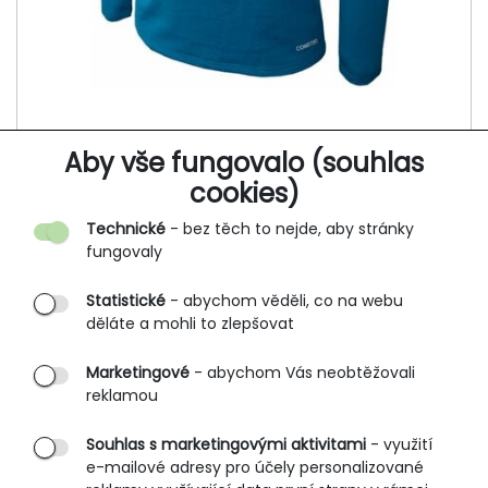
Aby vše fungovalo (souhlas
Funkční pánské tričko, dlouhý rukáv
cookies)
INOR 901
Technické
- bez těch to nejde, aby stránky
619 Kč
fungovaly
Statistické
- abychom věděli, co na webu
děláte a mohli to zlepšovat
NOVINKA
Marketingové
- abychom Vás neobtěžovali
reklamou
Souhlas s marketingovými aktivitami
- využití
e-mailové adresy pro účely personalizované