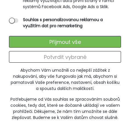
reklamy využívající data první strany v rámci
systémů Facebook Ads, Google Ads a Sklik.
Souhlas s personalizovanou reklamou a
využitím dat pro remarketing
Přijmout vše
Potvrdit vybrané
Abychom Vám umožnili co nejlepší zážitek z
nakupování, aby vše fungovalo jak má, abychom si
pamatovali Vaše preference, nastavení, obsah košíku
a spoustu dalších maličkostí.
Funkční pánské tričko, krátký rukáv
Potřebujeme od Vás souhlas se zpracováním souborů
IPEL 901
cookies, tedy dat, které se dočasně ukládají ve vašem
prohlížeči. Děkujeme, že nám tím umožníte se dále
499 Kč
zlepšovat. Budeme se k Vašim datům chovat slušně.